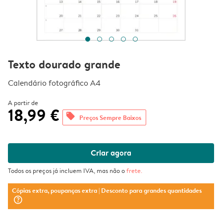
Texto dourado grande
Calendário fotográfico A4
A partir de
18,99 €
offers
Preços Sempre Baixos
Criar agora
Todos os preços já incluem IVA, mas não o
frete
.
Cópias extra, poupanças extra
| Desconto para grandes quantidades
question_mark_circle