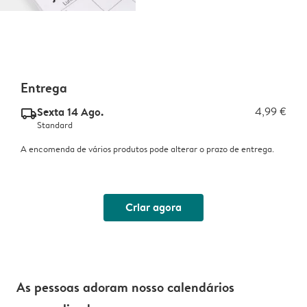
Entrega
Sexta 14 Ago.
4,99 €
delivery_standard_v2
Standard
A encomenda de vários produtos pode alterar o prazo de entrega.
Criar agora
As pessoas adoram nosso calendários