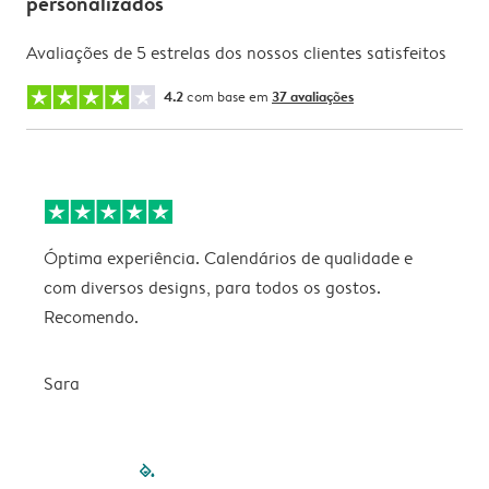
personalizados
Avaliações de 5 estrelas dos nossos clientes satisfeitos
4.2
com base em
37 avaliações
Óptima experiência. Calendários de qualidade e
s
com diversos designs, para todos os gostos.
r
Recomendo.
Sara
filled-pagination
outlined-paginatio
outlined-paginat
outlined-pagin
outlined-pag
outlined-p