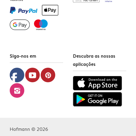
Siga-nos em
Descubra as nossas
aplicações
facebook
youtube
pinterest
instagram
Hofmann © 2026