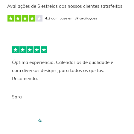
Avaliações de 5 estrelas dos nossos clientes satisfeitos
4.2
com base em
37 avaliações
Óptima experiência. Calendários de qualidade e
s
com diversos designs, para todos os gostos.
r
Recomendo.
Sara
filled-pagination
outlined-paginatio
outlined-paginat
outlined-pagin
outlined-pag
outlined-p