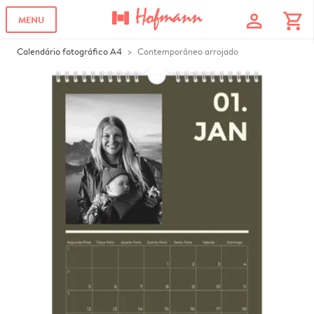
profile
shopping_cart
MENU
Calendário fotográfico A4
Contemporâneo arrojado