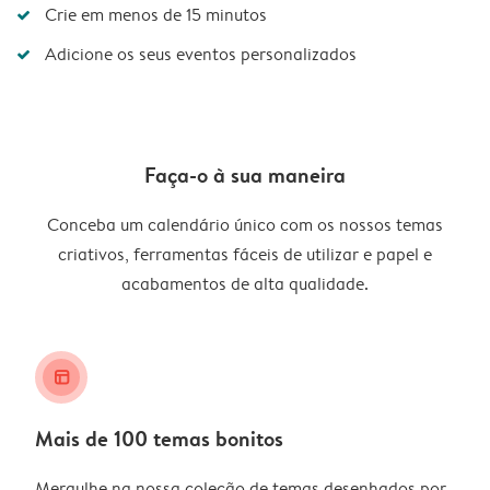
Crie em menos de 15 minutos
Adicione os seus eventos personalizados
Faça-o à sua maneira
Conceba um calendário único com os nossos temas
criativos, ferramentas fáceis de utilizar e papel e
acabamentos de alta qualidade.
layout_alt
Mais de 100 temas bonitos
Mergulhe na nossa coleção de temas desenhados por