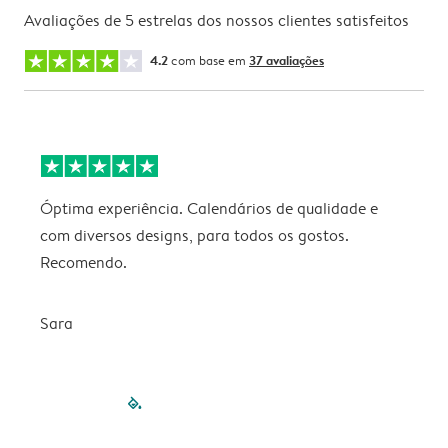
Avaliações de 5 estrelas dos nossos clientes satisfeitos
4.2
com base em
37 avaliações
Óptima experiência. Calendários de qualidade e
s
com diversos designs, para todos os gostos.
r
Recomendo.
Sara
filled-pagination
outlined-paginatio
outlined-paginat
outlined-pagin
outlined-pag
outlined-p