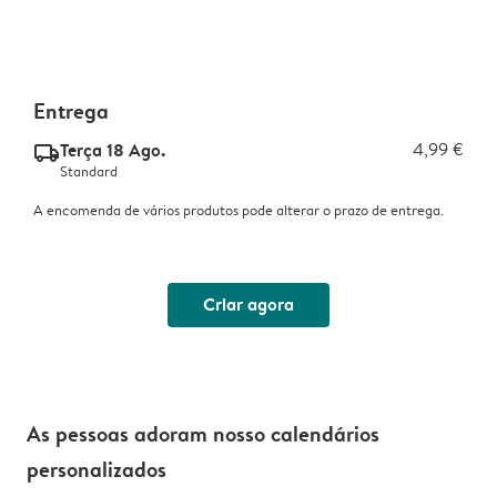
Entrega
Terça 18 Ago.
4,99 €
delivery_standard_v2
Standard
A encomenda de vários produtos pode alterar o prazo de entrega.
Criar agora
As pessoas adoram nosso calendários
personalizados