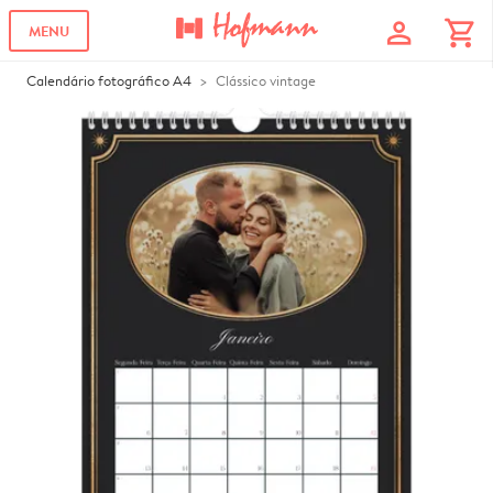
profile
shopping_cart
MENU
Calendário fotográfico A4
Clássico vintage