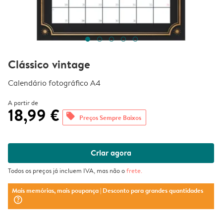
Clássico vintage
Calendário fotográfico A4
A partir de
18,99 €
offers
Preços Sempre Baixos
Criar agora
Todos os preços já incluem IVA, mas não o
frete
.
Mais memórias, mais poupança
| Desconto para grandes quantidades
question_mark_circle