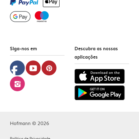
Siga-nos em
Descubra as nossas
aplicações
facebook
youtube
pinterest
instagram
Hofmann © 2026
Política de Privacidade