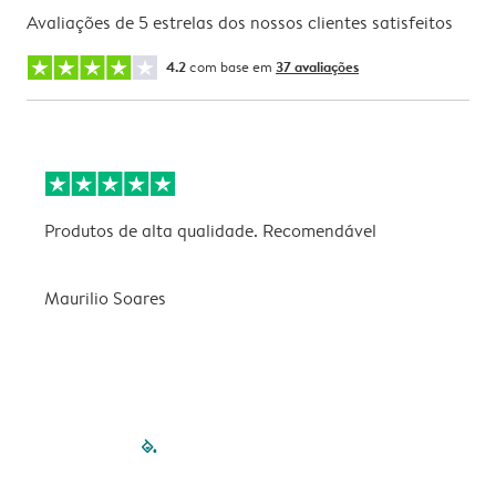
Avaliações de 5 estrelas dos nossos clientes satisfeitos
4.2
com base em
37 avaliações
Produtos de alta qualidade. Recomendável
B
Maurilio Soares
V
filled-pagination
outlined-paginatio
outlined-paginat
outlined-pagin
outlined-pag
outlined-p