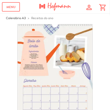
profile
shopping_cart
MENU
Calendário A3
Receitas do ano