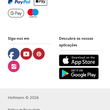
Siga-nos em
Descubra as nossas
aplicações
facebook
youtube
pinterest
instagram
Hofmann © 2026
Política de Privacidade