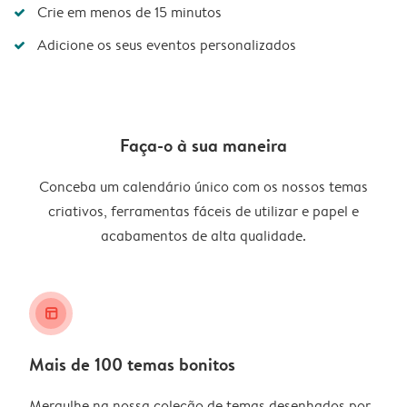
Crie em menos de 15 minutos
Adicione os seus eventos personalizados
Faça-o à sua maneira
Conceba um calendário único com os nossos temas
criativos, ferramentas fáceis de utilizar e papel e
acabamentos de alta qualidade.
layout_alt
Mais de 100 temas bonitos
Mergulhe na nossa coleção de temas desenhados por