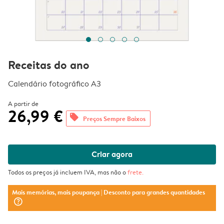
Receitas do ano
Calendário fotográfico A3
A partir de
26,99 €
offers
Preços Sempre Baixos
Criar agora
Todos os preços já incluem IVA, mas não o
frete
.
Mais memórias, mais poupança
| Desconto para grandes quantidades
question_mark_circle