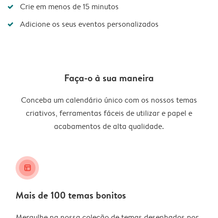
Crie em menos de 15 minutos
Adicione os seus eventos personalizados
Faça-o à sua maneira
Conceba um calendário único com os nossos temas
criativos, ferramentas fáceis de utilizar e papel e
acabamentos de alta qualidade.
layout_alt
Mais de 100 temas bonitos
Mergulhe na nossa coleção de temas desenhados por