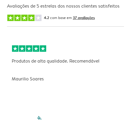
Avaliações de 5 estrelas dos nossos clientes satisfeitos
4.2
com base em
37 avaliações
Produtos de alta qualidade. Recomendável
B
Maurilio Soares
V
filled-pagination
outlined-paginatio
outlined-paginat
outlined-pagin
outlined-pag
outlined-p