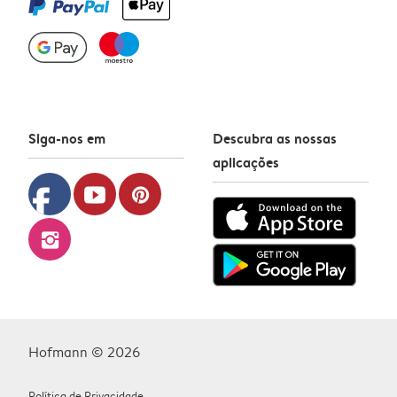
Siga-nos em
Descubra as nossas
aplicações
facebook
youtube
pinterest
instagram
Hofmann © 2026
Política de Privacidade