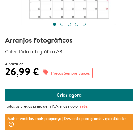
Arranjos fotográficos
Calendário fotográfico A3
A partir de
26,99 €
offers
Preços Sempre Baixos
Criar agora
Todos os preços já incluem IVA, mas não o
frete
.
Mais memórias, mais poupança
| Desconto para grandes quantidades
question_mark_circle