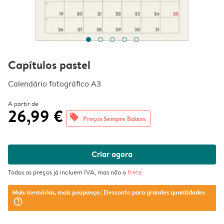
Capítulos pastel
Calendário fotográfico A3
A partir de
26,99 €
offers
Preços Sempre Baixos
Criar agora
Todos os preços já incluem IVA, mas não o
frete
.
Mais memórias, mais poupança
| Desconto para grandes quantidades
question_mark_circle