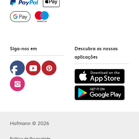
Siga-nos em
Descubra as nossas
aplicações
facebook
youtube
pinterest
instagram
Hofmann © 2026
Política de Privacidade