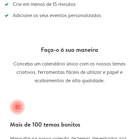
Crie em menos de 15 minutos
Adicione os seus eventos personalizados
Faça-o à sua maneira
Conceba um calendário único com os nossos temas
criativos, ferramentas fáceis de utilizar e papel e
acabamentos de alta qualidade.
layout_alt
Mais de 100 temas bonitos
Mergulhe na nossa coleção de temas desenhados por