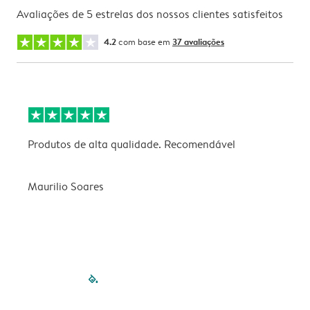
Avaliações de 5 estrelas dos nossos clientes satisfeitos
4.2
com base em
37 avaliações
Produtos de alta qualidade. Recomendável
B
Maurilio Soares
V
filled-pagination
outlined-paginatio
outlined-paginat
outlined-pagin
outlined-pag
outlined-p