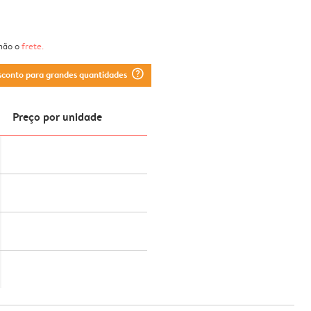
 não o
frete
.
question_mark_circle
sconto para grandes quantidades
Preço por unidade