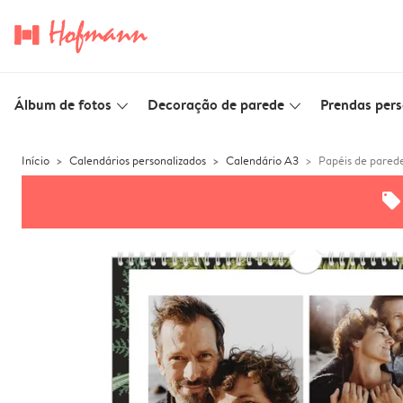
Álbum de fotos
Decoração de parede
Prendas pers
slim_arrow_down
slim_arrow_down
Início
Calendários personalizados
Calendário A3
Papéis de parede
offers