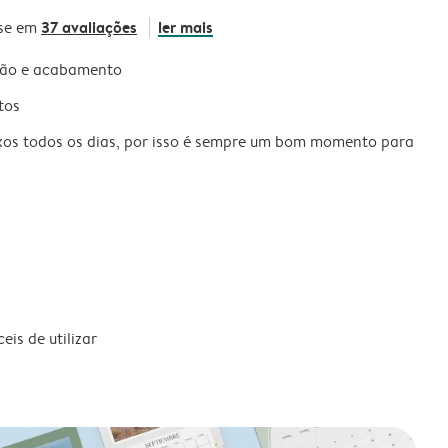
37 avaliações
ler mais
se em
são e acabamento
tos
xos todos os dias, por isso é sempre um bom momento para
is de utilizar