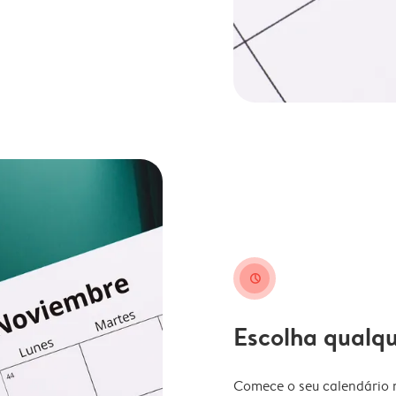
clock
Escolha qualq
Comece o seu calendário n