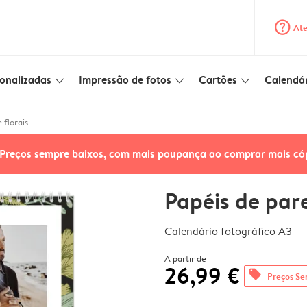
question_mark_circle
Ate
onalizadas
Impressão de fotos
Cartões
Calendár
slim_arrow_down
slim_arrow_down
slim_arrow_down
 florais
Preços sempre baixos, com mais poupança ao comprar mais có
Papéis de pare
Calendário fotográfico A3
A partir de
26,99 €
offers
Preços Se