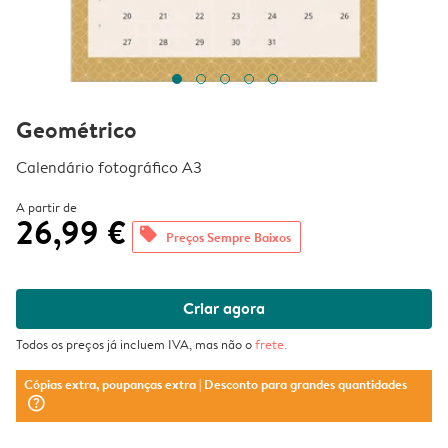
Geométrico
Calendário fotográfico A3
A partir de
26,99 €
offers
Preços Sempre Baixos
Criar agora
Todos os preços já incluem IVA, mas não o
frete
.
Cópias extra, poupanças extra
| Desconto para grandes quantidades
question_mark_circle