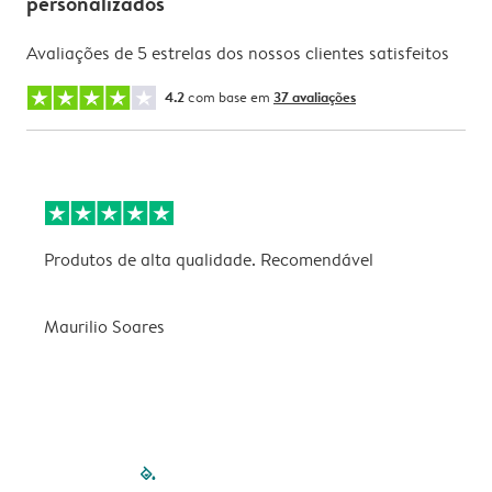
personalizados
Avaliações de 5 estrelas dos nossos clientes satisfeitos
4.2
com base em
37 avaliações
Produtos de alta qualidade. Recomendável
B
Maurilio Soares
V
filled-pagination
outlined-paginatio
outlined-paginat
outlined-pagin
outlined-pag
outlined-p