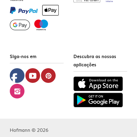
Siga-nos em
Descubra as nossas
aplicações
facebook
youtube
pinterest
instagram
Hofmann © 2026