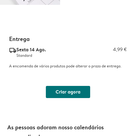
Entrega
Sexta 14 Ago.
4,99 €
delivery_standard_v2
Standard
A encomenda de vários produtos pode alterar o prazo de entrega.
Criar agora
As pessoas adoram nosso calendários