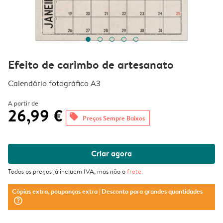
Efeito de carimbo de artesanato
Calendário fotográfico A3
A partir de
26,99 €
offers
Preços Sempre Baixos
Criar agora
Todos os preços já incluem IVA, mas não o
frete
.
Cópias extra, poupanças extra
| Desconto para grandes quantidades
question_mark_circle