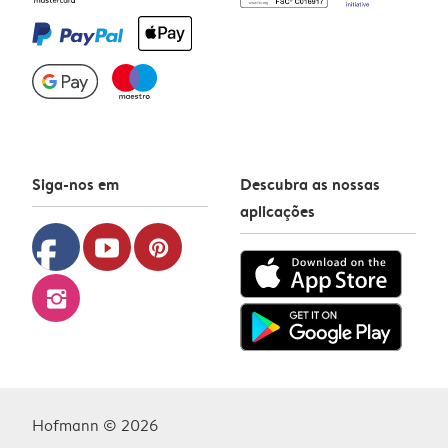
Siga-nos em
Descubra as nossas
aplicações
facebook
youtube
pinterest
instagram
Hofmann © 2026