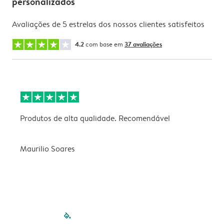
personalizados
Avaliações de 5 estrelas dos nossos clientes satisfeitos
4.2
com base em
37 avaliações
Produtos de alta qualidade. Recomendável
B
Maurilio Soares
V
filled-pagination
outlined-paginatio
outlined-paginat
outlined-pagin
outlined-pag
outlined-p