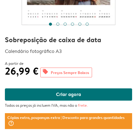
Sobreposição de caixa de data
Calendário fotográfico A3
A partir de
26,99 €
offers
Preços Sempre Baixos
Criar agora
Todos os preços já incluem IVA, mas não o
frete
.
Cópias extra, poupanças extra
| Desconto para grandes quantidades
question_mark_circle