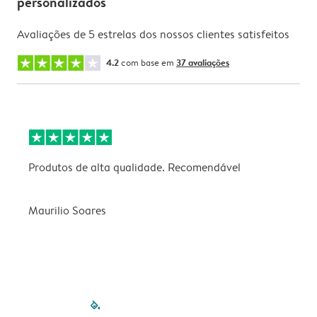
personalizados
Avaliações de 5 estrelas dos nossos clientes satisfeitos
4.2
com base em
37 avaliações
Produtos de alta qualidade. Recomendável
B
Maurilio Soares
V
filled-pagination
outlined-paginatio
outlined-paginat
outlined-pagin
outlined-pag
outlined-p