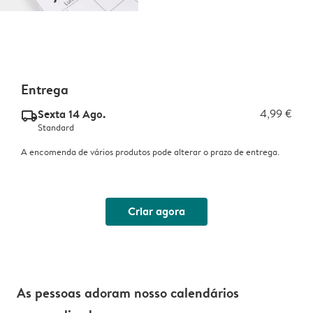
Entrega
Sexta 14 Ago.
4,99 €
delivery_standard_v2
Standard
A encomenda de vários produtos pode alterar o prazo de entrega.
Criar agora
As pessoas adoram nosso calendários