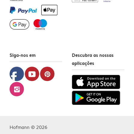
Siga-nos em
Descubra as nossas
aplicações
facebook
youtube
pinterest
instagram
Hofmann © 2026