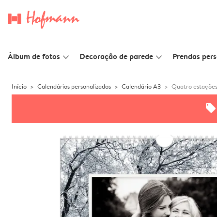
Álbum de fotos
Decoração de parede
Prendas pers
slim_arrow_down
slim_arrow_down
Início
Calendários personalizados
Calendário A3
Quatro estaçõe
offers