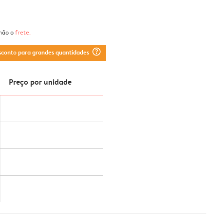
 não o
frete
.
question_mark_circle
sconto para grandes quantidades
Preço por unidade