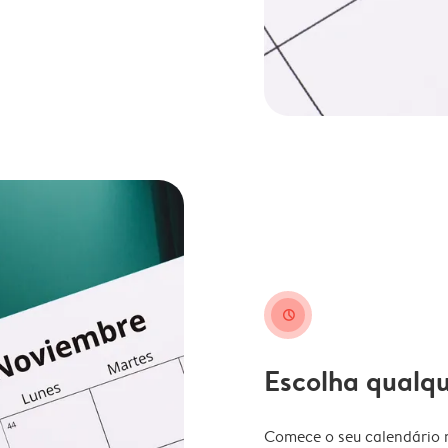
clock
Escolha qualq
Comece o seu calendário n