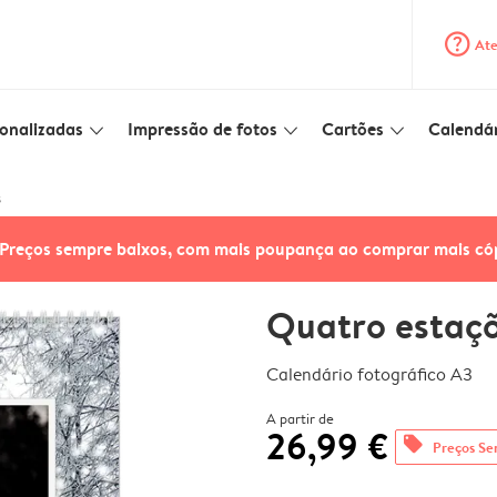
question_mark_circle
Ate
onalizadas
Impressão de fotos
Cartões
Calendár
slim_arrow_down
slim_arrow_down
slim_arrow_down
s
Preços sempre baixos, com mais poupança ao comprar mais có
Quatro estaç
Calendário fotográfico A3
A partir de
26,99 €
offers
Preços Se