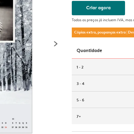
Criar agora
Todos os preços já incluem IVA, mas
Cópias extra, poupanças extra
| De
Quantidade
1 - 2
3 - 4
5 - 6
7+