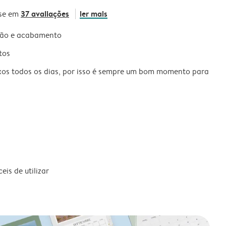
37 avaliações
ler mais
se em
são e acabamento
tos
xos todos os dias, por isso é sempre um bom momento para
is de utilizar