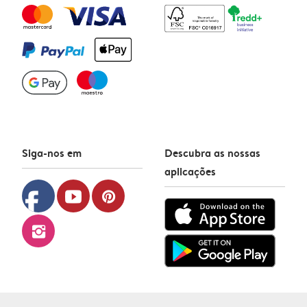
Siga-nos em
Descubra as nossas
aplicações
facebook
youtube
pinterest
instagram