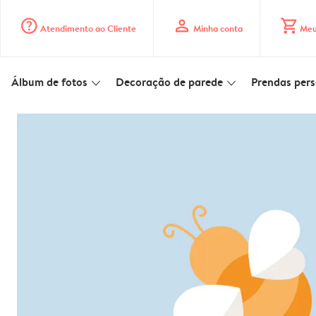
question_mark_circle
profile
shopping_cart
Atendimento ao Cliente
Minha conta
Meu
Álbum de fotos
Decoração de parede
Prendas pers
slim_arrow_down
slim_arrow_down