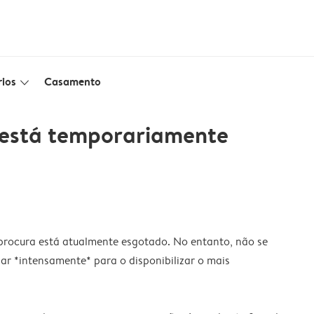
ios
Casamento
slim_arrow_down
 está temporariamente
 procura está atualmente esgotado. No entanto, não se
ar *intensamente* para o disponibilizar o mais