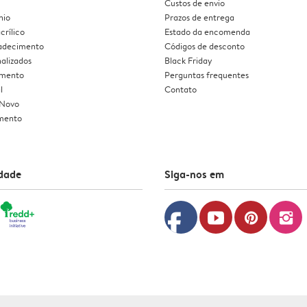
Custos de envio
nio
Prazos de entrega
crílico
Estado da encomenda
radecimento
Códigos de desconto
alizados
Black Friday
amento
Perguntas frequentes
l
Contato
 Novo
mento
idade
Siga-nos em
facebook
youtube
pinterest
instagram