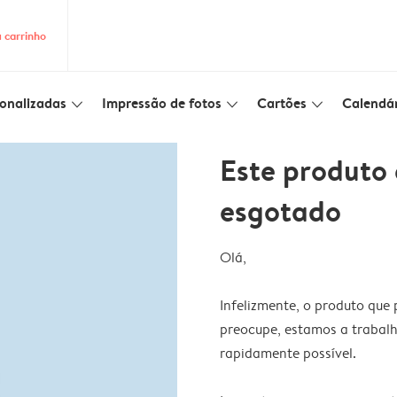
 carrinho
onalizadas
Impressão de fotos
Cartões
Calendár
slim_arrow_down
slim_arrow_down
slim_arrow_down
Este produto
esgotado
Olá,
Infelizmente, o produto que
preocupe, estamos a trabalh
rapidamente possível.