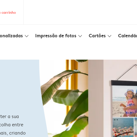
 carrinho
onalizadas
Impressão de fotos
Cartões
Calendár
slim_arrow_down
slim_arrow_down
slim_arrow_down
ter a sua
colha entre
ais, criando