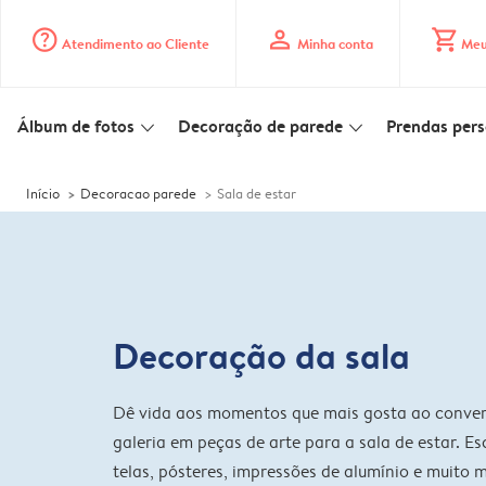
question_mark_circle
profile
shopping_cart
Atendimento ao Cliente
Minha conta
Meu
Álbum de fotos
Decoração de parede
Prendas pers
slim_arrow_down
slim_arrow_down
Início
Decoracao parede
Sala de estar
Decoração da sala
Dê vida aos momentos que mais gosta ao conver
galeria em peças de arte para a sala de estar. Es
telas, pósteres, impressões de alumínio e muito m