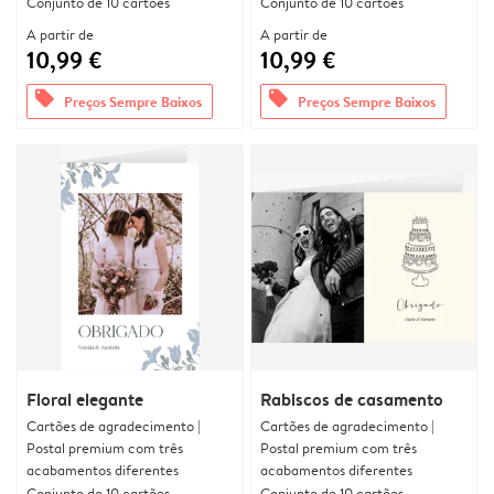
Conjunto de 10 cartões
Conjunto de 10 cartões
A partir de
A partir de
10,99 €
10,99 €
offers
offers
Preços Sempre Baixos
Preços Sempre Baixos
Floral elegante
Rabiscos de casamento
Cartões de agradecimento |
Cartões de agradecimento |
Postal premium com três
Postal premium com três
acabamentos diferentes
acabamentos diferentes
Conjunto de 10 cartões
Conjunto de 10 cartões