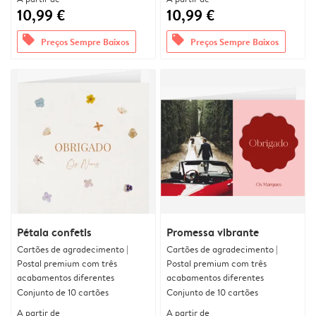
10,99 €
10,99 €
offers
offers
Preços Sempre Baixos
Preços Sempre Baixos
Pétala confetis
Promessa vibrante
Cartões de agradecimento |
Cartões de agradecimento |
Postal premium com três
Postal premium com três
acabamentos diferentes
acabamentos diferentes
Conjunto de 10 cartões
Conjunto de 10 cartões
A partir de
A partir de