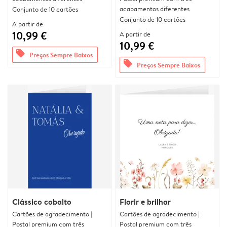
acabamentos diferentes
Conjunto de 10 cartões
Conjunto de 10 cartões
A partir de
10,99 €
A partir de
10,99 €
offers
Preços Sempre Baixos
offers
Preços Sempre Baixos
Clássico cobalto
Florir e brilhar
Cartões de agradecimento |
Cartões de agradecimento |
Postal premium com três
Postal premium com três