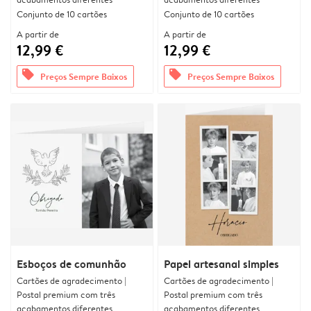
Conjunto de 10 cartões
Conjunto de 10 cartões
A partir de
A partir de
12,99 €
12,99 €
offers
offers
Preços Sempre Baixos
Preços Sempre Baixos
Esboços de comunhão
Papel artesanal simples
Cartões de agradecimento |
Cartões de agradecimento |
Postal premium com três
Postal premium com três
acabamentos diferentes
acabamentos diferentes