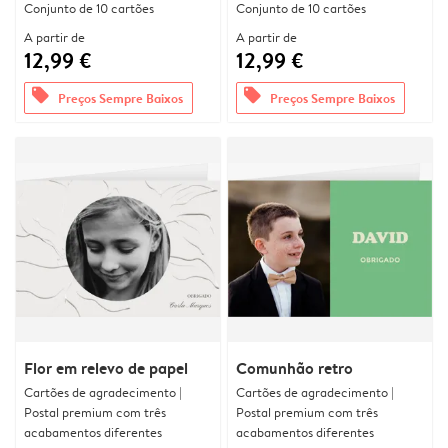
Conjunto de 10 cartões
Conjunto de 10 cartões
A partir de
A partir de
12,99 €
12,99 €
offers
offers
Preços Sempre Baixos
Preços Sempre Baixos
Flor em relevo de papel
Comunhão retro
Cartões de agradecimento |
Cartões de agradecimento |
Postal premium com três
Postal premium com três
acabamentos diferentes
acabamentos diferentes