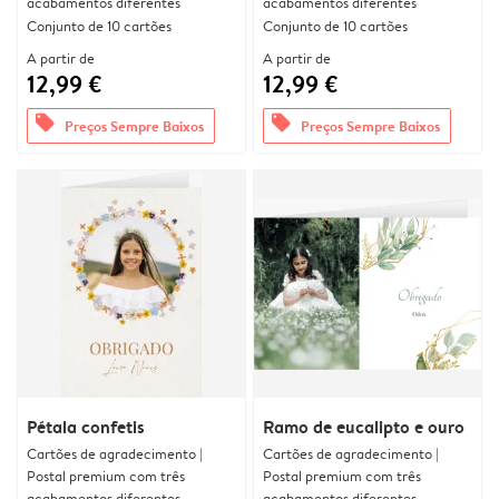
acabamentos diferentes
acabamentos diferentes
Conjunto de 10 cartões
Conjunto de 10 cartões
A partir de
A partir de
12,99 €
12,99 €
offers
offers
Preços Sempre Baixos
Preços Sempre Baixos
Pétala confetis
Ramo de eucalipto e ouro
Cartões de agradecimento |
Cartões de agradecimento |
Postal premium com três
Postal premium com três
acabamentos diferentes
acabamentos diferentes