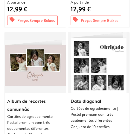
A partir de
A partir de
12,99 €
12,99 €
offers
offers
Preços Sempre Baixos
Preços Sempre Baixos
Álbum de recortes
Data diagonal
Cartões de agradecimento |
comunhão
Postal premium com três
Cartões de agradecimento |
acabamentos diferentes
Postal premium com três
Conjunto de 10 cartões
acabamentos diferentes