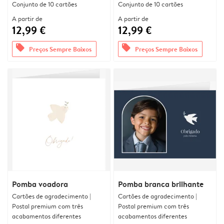
Conjunto de 10 cartões
Conjunto de 10 cartões
A partir de
A partir de
12,99 €
12,99 €
offers
offers
Preços Sempre Baixos
Preços Sempre Baixos
Pomba voadora
Pomba branca brilhante
Cartões de agradecimento |
Cartões de agradecimento |
Postal premium com três
Postal premium com três
acabamentos diferentes
acabamentos diferentes