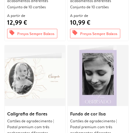
acabamentos diferentes
acabamentos diferentes
Conjunto de 10 cartões
Conjunto de 10 cartões
A partir de
A partir de
12,99 €
10,99 €
offers
offers
Preços Sempre Baixos
Preços Sempre Baixos
Caligrafia de flores
Fundo de cor lisa
Cartões de agradecimento |
Cartões de agradecimento |
Postal premium com três
Postal premium com três
acabamentos diferentes
acabamentos diferentes