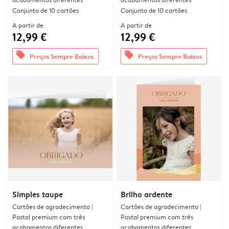
Conjunto de 10 cartões
Conjunto de 10 cartões
A partir de
A partir de
12,99 €
12,99 €
offers
offers
Preços Sempre Baixos
Preços Sempre Baixos
Simples taupe
Brilho ardente
Cartões de agradecimento |
Cartões de agradecimento |
Postal premium com três
Postal premium com três
acabamentos diferentes
acabamentos diferentes