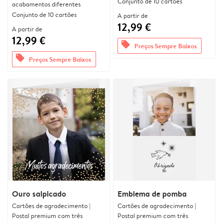
Conjunto de 10 cartões
acabamentos diferentes
Conjunto de 10 cartões
A partir de
12,99 €
A partir de
12,99 €
offers
Preços Sempre Baixos
offers
Preços Sempre Baixos
Ouro salpicado
Emblema de pomba
Cartões de agradecimento |
Cartões de agradecimento |
Postal premium com três
Postal premium com três