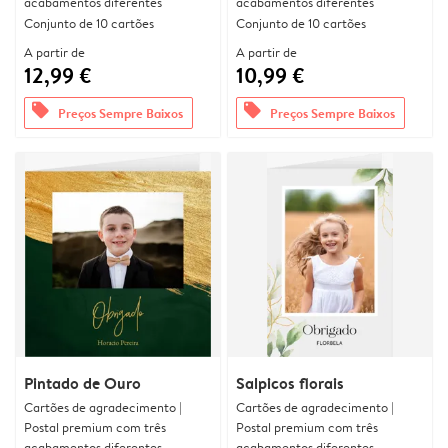
acabamentos diferentes
acabamentos diferentes
Conjunto de 10 cartões
Conjunto de 10 cartões
A partir de
A partir de
12,99 €
10,99 €
offers
offers
Preços Sempre Baixos
Preços Sempre Baixos
Pintado de Ouro
Salpicos florais
Cartões de agradecimento |
Cartões de agradecimento |
Postal premium com três
Postal premium com três
acabamentos diferentes
acabamentos diferentes