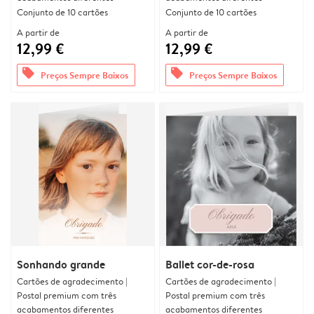
Conjunto de 10 cartões
Conjunto de 10 cartões
A partir de
A partir de
12,99 €
12,99 €
offers
offers
Preços Sempre Baixos
Preços Sempre Baixos
Sonhando grande
Ballet cor-de-rosa
Cartões de agradecimento |
Cartões de agradecimento |
Postal premium com três
Postal premium com três
acabamentos diferentes
acabamentos diferentes