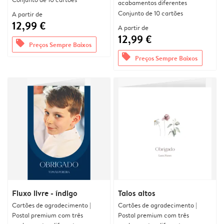
acabamentos diferentes
Conjunto de 10 cartões
A partir de
12,99 €
A partir de
12,99 €
offers
Preços Sempre Baixos
offers
Preços Sempre Baixos
Fluxo livre - índigo
Talos altos
Cartões de agradecimento |
Cartões de agradecimento |
Postal premium com três
Postal premium com três