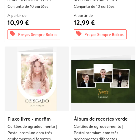
Conjunto de 10 cartões
Conjunto de 10 cartões
A partir de
A partir de
10,99 €
12,99 €
offers
offers
Preços Sempre Baixos
Preços Sempre Baixos
Fluxo livre - marfim
Álbum de recortes verde
Cartões de agradecimento |
Cartões de agradecimento |
Postal premium com três
Postal premium com três
acabamentos diferentes
acabamentos diferentes