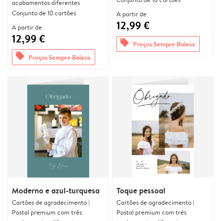
acabamentos diferentes
Conjunto de 10 cartões
A partir de
12,99 €
A partir de
12,99 €
offers
Preços Sempre Baixos
offers
Preços Sempre Baixos
Moderno e azul-turquesa
Toque pessoal
Cartões de agradecimento |
Cartões de agradecimento |
Postal premium com três
Postal premium com três