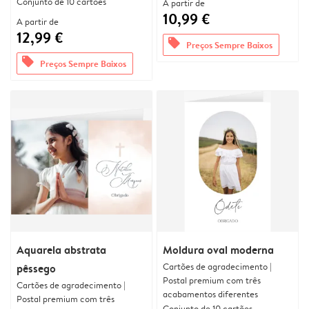
Conjunto de 10 cartões
A partir de
10,99 €
A partir de
12,99 €
offers
Preços Sempre Baixos
offers
Preços Sempre Baixos
Aquarela abstrata
Moldura oval moderna
Cartões de agradecimento |
pêssego
Postal premium com três
Cartões de agradecimento |
acabamentos diferentes
Postal premium com três
Conjunto de 10 cartões