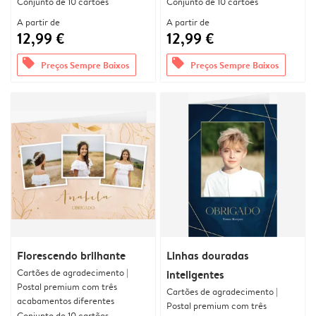
Conjunto de 10 cartões
Conjunto de 10 cartões
A partir de
A partir de
12,99 €
12,99 €
offers
offers
Preços Sempre Baixos
Preços Sempre Baixos
Florescendo brilhante
Linhas douradas
Cartões de agradecimento |
inteligentes
Postal premium com três
Cartões de agradecimento |
acabamentos diferentes
Postal premium com três
Conjunto de 10 cartões