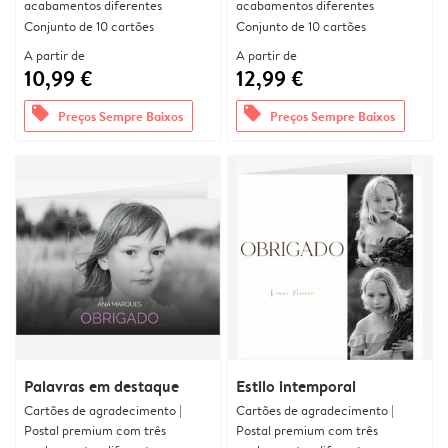
acabamentos diferentes
acabamentos diferentes
Conjunto de 10 cartões
Conjunto de 10 cartões
A partir de
A partir de
10,99 €
12,99 €
offers
offers
Preços Sempre Baixos
Preços Sempre Baixos
Palavras em destaque
Estilo intemporal
Cartões de agradecimento |
Cartões de agradecimento |
Postal premium com três
Postal premium com três