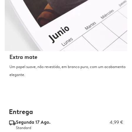
Extra mate
Um papel suave, não revestido, em branco puro, com um acabamento
elegante.
Entrega
Segunda 17 Ago.
4,99 €
delivery_standard_v2
Standard