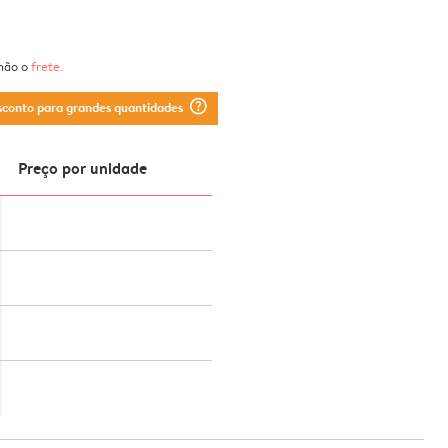
 não o
frete
.
question_mark_circle
sconto para grandes quantidades
Preço por unidade