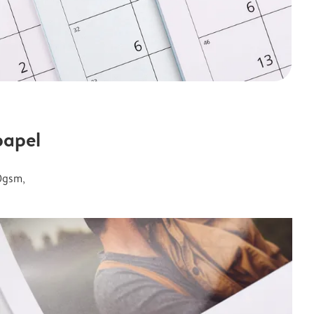
papel
0gsm,