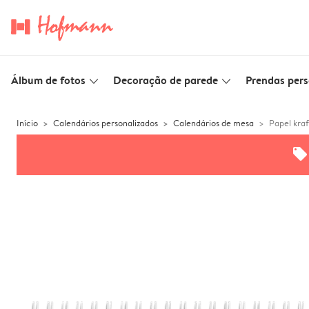
Álbum de fotos
Decoração de parede
Prendas pers
slim_arrow_down
slim_arrow_down
Início
Calendários personalizados
Calendários de mesa
Papel kraf
offers