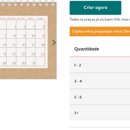
Criar agora
Todos os preços já incluem IVA, mas
Cópias extra, poupanças extra
| De
Quantidade
1 - 2
3 - 4
5 - 6
7+