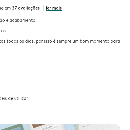
37 avaliações
ler mais
se em
são e acabamento
tos
xos todos os dias, por isso é sempre um bom momento para
is de utilizar