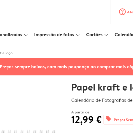
question_mark_circle
Ate
onalizadas
Impressão de fotos
Cartões
Calendár
slim_arrow_down
slim_arrow_down
slim_arrow_down
t e laço
Preços sempre baixos, com mais poupança ao comprar mais có
Papel kraft e 
Calendário de Fotografias d
A partir de
12,99 €
offers
Preços Sem