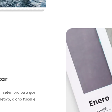
çar
l, Setembro ou o que
etivo, o ano fiscal e