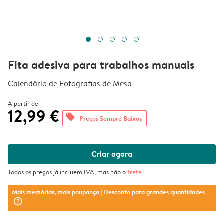
Fita adesiva para trabalhos manuais
Calendário de Fotografias de Mesa
A partir de
12,99 €
offers
Preços Sempre Baixos
Criar agora
Todos os preços já incluem IVA, mas não o
frete
.
Mais memórias, mais poupança
| Desconto para grandes quantidades
question_mark_circle