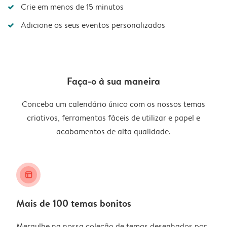
Crie em menos de 15 minutos
Adicione os seus eventos personalizados
Faça-o à sua maneira
Conceba um calendário único com os nossos temas
criativos, ferramentas fáceis de utilizar e papel e
acabamentos de alta qualidade.
layout_alt
Mais de 100 temas bonitos
Mergulhe na nossa coleção de temas desenhados por