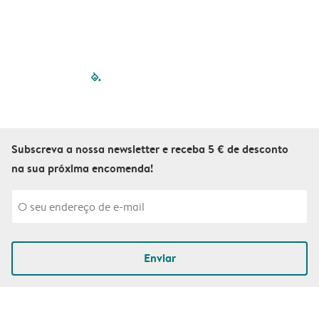
filled-pagination
outlined-paginatio
outlined-paginat
outlined-pagin
outlined-pag
outlined-p
Subscreva a nossa newsletter e receba 5 € de desconto
na sua próxima encomenda!
Enviar