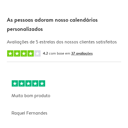
As pessoas adoram nosso calendários
personalizados
Avaliações de 5 estrelas dos nossos clientes satisfeitos
4.2
com base em
37 avaliações
Muito bom produto
E
a
f
Raquel Fernandes
v