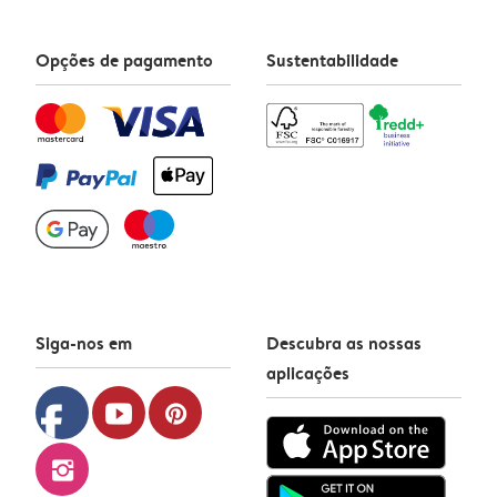
Opções de pagamento
Sustentabilidade
Siga-nos em
Descubra as nossas
aplicações
facebook
youtube
pinterest
instagram