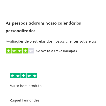
As pessoas adoram nosso calendários
personalizados
Avaliações de 5 estrelas dos nossos clientes satisfeitos
4.2
com base em
37 avaliações
Muito bom produto
E
a
f
Raquel Fernandes
v