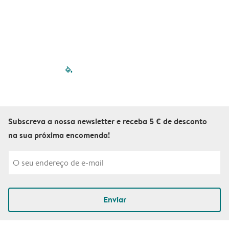
filled-pagination
outlined-paginatio
outlined-paginat
outlined-pagin
outlined-pag
outlined-p
Subscreva a nossa newsletter e receba 5 € de desconto
na sua próxima encomenda!
Enviar