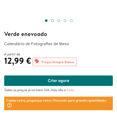
Verde enevoado
Calendário de Fotografias de Mesa
A partir de
12,99 €
offers
Preços Sempre Baixos
Criar agora
Todos os preços já incluem IVA, mas não o
frete
.
Cópias extra, poupanças extra
| Desconto para grandes quantidades
question_mark_circle