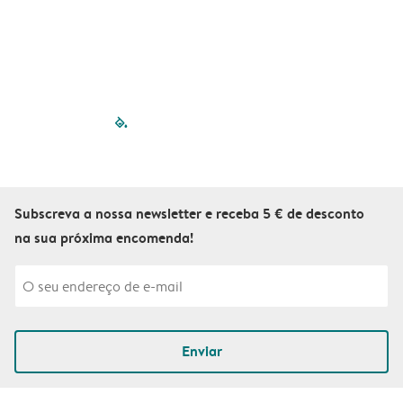
filled-pagination
outlined-paginatio
outlined-paginat
outlined-pagin
outlined-pag
outlined-p
Subscreva a nossa newsletter e receba 5 € de desconto
na sua próxima encomenda!
Enviar