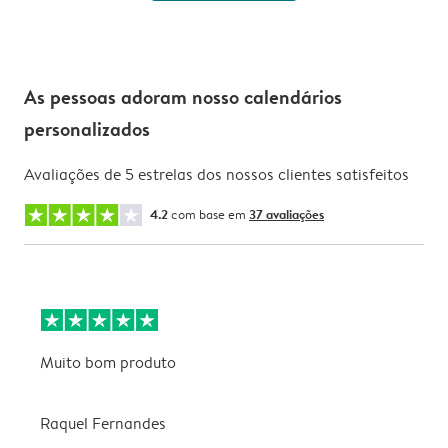
As pessoas adoram nosso calendários
personalizados
Avaliações de 5 estrelas dos nossos clientes satisfeitos
4.2
com base em
37 avaliações
Muito bom produto
E
a
f
Raquel Fernandes
v