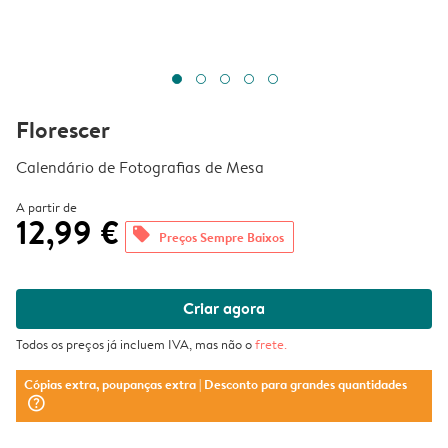
Florescer
Calendário de Fotografias de Mesa
A partir de
12,99 €
offers
Preços Sempre Baixos
Criar agora
Todos os preços já incluem IVA, mas não o
frete
.
Cópias extra, poupanças extra
| Desconto para grandes quantidades
question_mark_circle