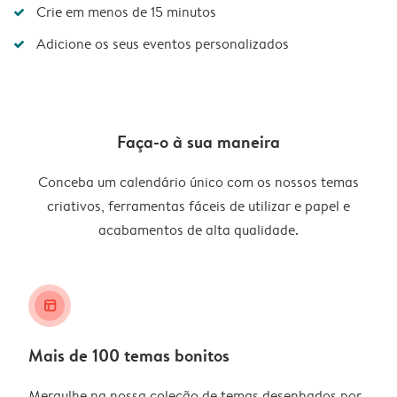
Crie em menos de 15 minutos
Adicione os seus eventos personalizados
Faça-o à sua maneira
Conceba um calendário único com os nossos temas
criativos, ferramentas fáceis de utilizar e papel e
acabamentos de alta qualidade.
layout_alt
Mais de 100 temas bonitos
Mergulhe na nossa coleção de temas desenhados por