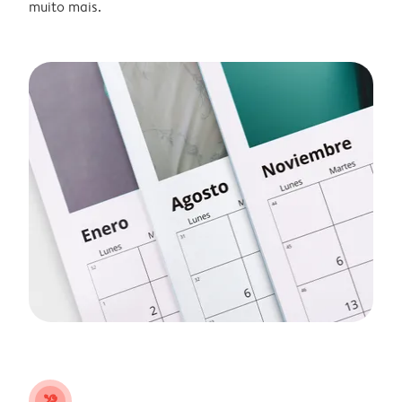
muito mais.
tools