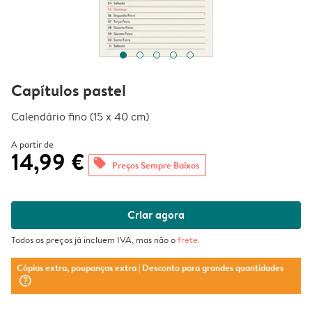
Capítulos pastel
Calendário fino (15 x 40 cm)
A partir de
14,99 €
offers
Preços Sempre Baixos
Criar agora
Todos os preços já incluem IVA, mas não o
frete
.
Cópias extra, poupanças extra
| Desconto para grandes quantidades
question_mark_circle