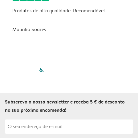
Produtos de alta qualidade. Recomendável
B
Maurilio Soares
V
filled-pagination
outlined-paginatio
outlined-paginat
outlined-pagin
outlined-pag
outlined-p
Subscreva a nossa newsletter e receba 5 € de desconto
na sua próxima encomenda!