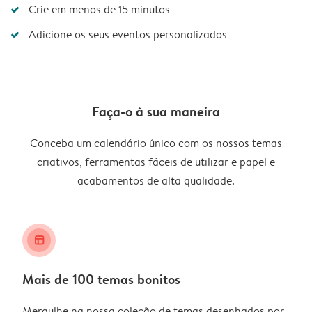
Crie em menos de 15 minutos
Adicione os seus eventos personalizados
Faça-o à sua maneira
Conceba um calendário único com os nossos temas
criativos, ferramentas fáceis de utilizar e papel e
acabamentos de alta qualidade.
layout_alt
Mais de 100 temas bonitos
Mergulhe na nossa coleção de temas desenhados por