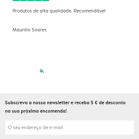
Produtos de alta qualidade. Recomendável
B
Maurilio Soares
V
filled-pagination
outlined-paginatio
outlined-paginat
outlined-pagin
outlined-pag
outlined-p
Subscreva a nossa newsletter e receba 5 € de desconto
na sua próxima encomenda!