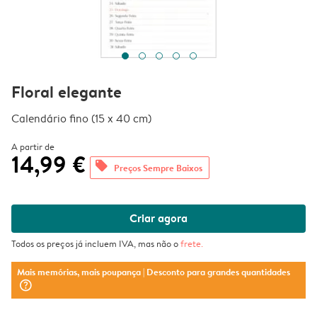
Floral elegante
Calendário fino (15 x 40 cm)
A partir de
14,99 €
offers
Preços Sempre Baixos
Criar agora
Todos os preços já incluem IVA, mas não o
frete
.
Mais memórias, mais poupança
| Desconto para grandes quantidades
question_mark_circle