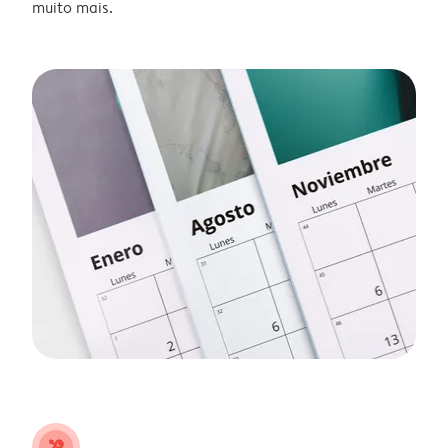
muito mais.
tools