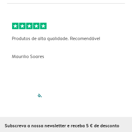
Produtos de alta qualidade. Recomendável
B
Maurilio Soares
V
filled-pagination
outlined-paginatio
outlined-paginat
outlined-pagin
outlined-pag
outlined-p
Subscreva a nossa newsletter e receba 5 € de desconto