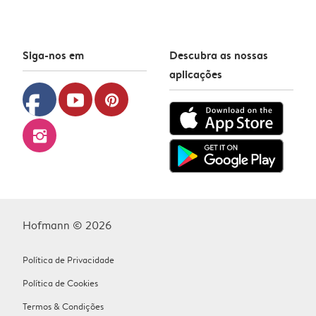
Siga-nos em
Descubra as nossas
aplicações
facebook
youtube
pinterest
instagram
Hofmann © 2026
Política de Privacidade
Política de Cookies
Termos & Condições