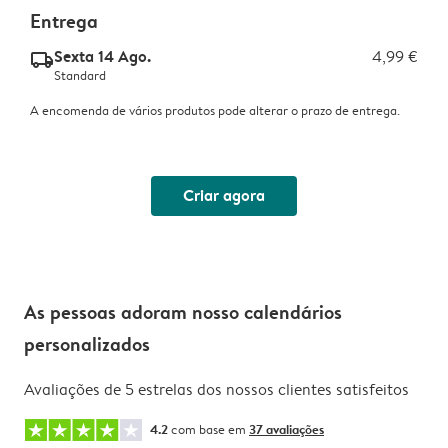
Entrega
Sexta 14 Ago.
4,99 €
delivery_standard_v2
Standard
A encomenda de vários produtos pode alterar o prazo de entrega.
Criar agora
As pessoas adoram nosso calendários
personalizados
Avaliações de 5 estrelas dos nossos clientes satisfeitos
4.2
com base em
37 avaliações