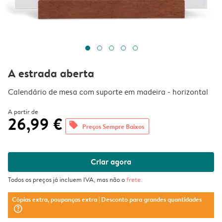
A estrada aberta
Calendário de mesa com suporte em madeira - horizontal
A partir de
26,99 €
offers
Preços Sempre Baixos
Criar agora
Todos os preços já incluem IVA, mas não o
frete
.
Cópias extra, poupanças extra
| Desconto para grandes quantidades
question_mark_circle