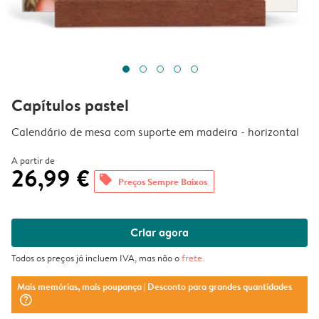
Capítulos pastel
Calendário de mesa com suporte em madeira - horizontal
A partir de
26,99 €
offers
Preços Sempre Baixos
Criar agora
Todos os preços já incluem IVA, mas não o
frete
.
Mais memórias, mais poupança
| Desconto para grandes quantidades
question_mark_circle