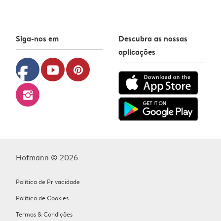
Siga-nos em
Descubra as nossas
aplicações
facebook
youtube
pinterest
instagram
Hofmann © 2026
Política de Privacidade
Política de Cookies
Termos & Condições