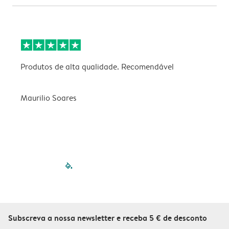
Produtos de alta qualidade. Recomendável
B
Maurilio Soares
V
filled-pagination
outlined-paginatio
outlined-paginat
outlined-pagin
outlined-pag
outlined-p
Subscreva a nossa newsletter e receba 5 € de desconto