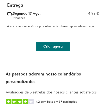
Entrega
Segunda 17 Ago.
4,99 €
delivery_standard_v2
Standard
A encomenda de vários produtos pode alterar o prazo de entrega.
Criar agora
As pessoas adoram nosso calendários
personalizados
Avaliações de 5 estrelas dos nossos clientes satisfeitos
4.2
com base em
37 avaliações