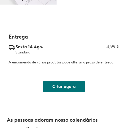
Entrega
Sexta 14 Ago.
4,99 €
delivery_standard_v2
Standard
A encomenda de vários produtos pode alterar o prazo de entrega.
Criar agora
As pessoas adoram nosso calendários