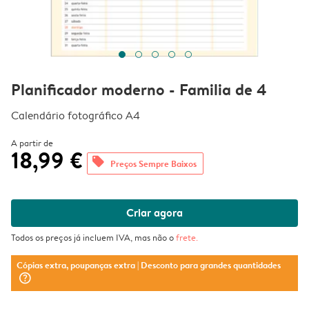
Planificador moderno - Familia de 4
Calendário fotográfico A4
A partir de
18,99 €
offers
Preços Sempre Baixos
Criar agora
Todos os preços já incluem IVA, mas não o
frete
.
Cópias extra, poupanças extra
| Desconto para grandes quantidades
question_mark_circle