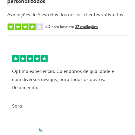
personalizados
Avaliações de 5 estrelas dos nossos clientes satisfeitos
4.2
com base em
37 avaliações
Óptima experiência. Calendários de qualidade e
s
com diversos designs, para todos os gostos.
r
Recomendo.
Sara
filled-pagination
outlined-paginatio
outlined-paginat
outlined-pagin
outlined-pag
outlined-p