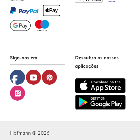
Siga-nos em
Descubra as nossas
aplicações
facebook
youtube
pinterest
instagram
Hofmann © 2026