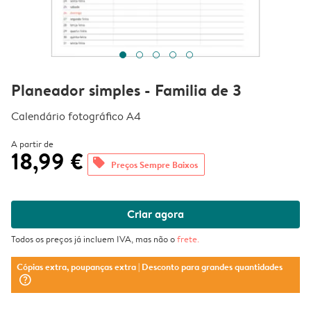
Planeador simples - Familia de 3
Calendário fotográfico A4
A partir de
18,99 €
offers
Preços Sempre Baixos
Criar agora
Todos os preços já incluem IVA, mas não o
frete
.
Cópias extra, poupanças extra
| Desconto para grandes quantidades
question_mark_circle