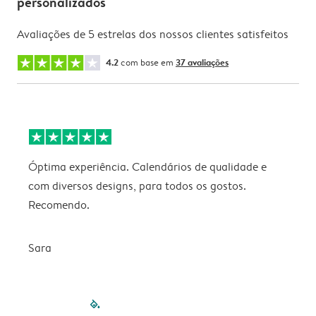
personalizados
Avaliações de 5 estrelas dos nossos clientes satisfeitos
4.2
com base em
37 avaliações
Óptima experiência. Calendários de qualidade e
s
com diversos designs, para todos os gostos.
r
Recomendo.
Sara
filled-pagination
outlined-paginatio
outlined-paginat
outlined-pagin
outlined-pag
outlined-p