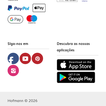
Siga-nos em
Descubra as nossas
aplicações
facebook
youtube
pinterest
instagram
Hofmann © 2026