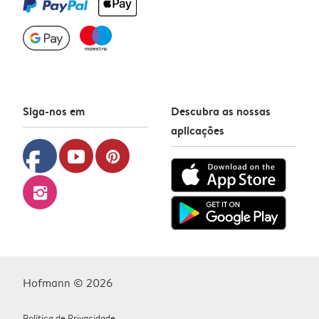
Siga-nos em
Descubra as nossas
aplicações
facebook
youtube
pinterest
instagram
Hofmann © 2026
Política de Privacidade