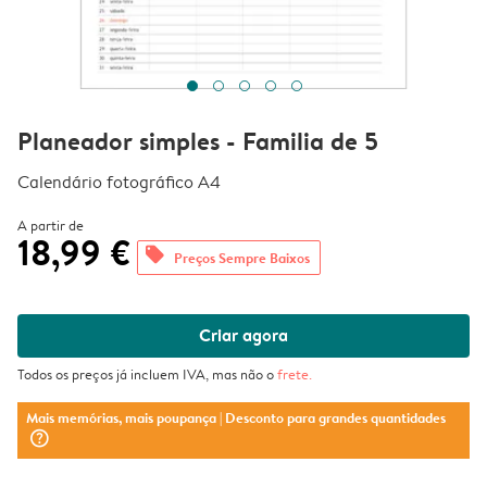
Planeador simples - Familia de 5
Calendário fotográfico A4
A partir de
18,99 €
offers
Preços Sempre Baixos
Criar agora
Todos os preços já incluem IVA, mas não o
frete
.
Mais memórias, mais poupança
| Desconto para grandes quantidades
question_mark_circle