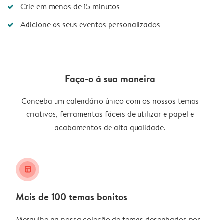
Crie em menos de 15 minutos
Adicione os seus eventos personalizados
Faça-o à sua maneira
Conceba um calendário único com os nossos temas
criativos, ferramentas fáceis de utilizar e papel e
acabamentos de alta qualidade.
layout_alt
Mais de 100 temas bonitos
Mergulhe na nossa coleção de temas desenhados por