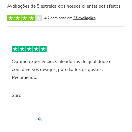
Avaliações de 5 estrelas dos nossos clientes satisfeitos
4.2
com base em
37 avaliações
Óptima experiência. Calendários de qualidade e
s
com diversos designs, para todos os gostos.
r
Recomendo.
Sara
filled-pagination
outlined-paginatio
outlined-paginat
outlined-pagin
outlined-pag
outlined-p