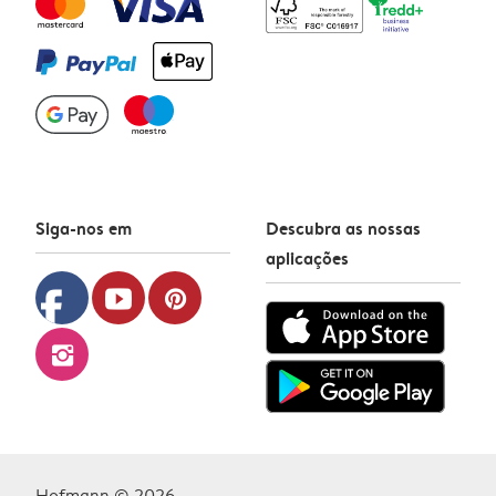
Siga-nos em
Descubra as nossas
aplicações
facebook
youtube
pinterest
instagram
Hofmann © 2026