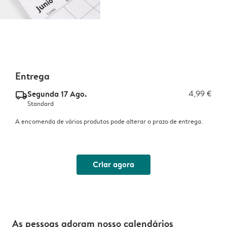
Entrega
Segunda 17 Ago.
4,99 €
delivery_standard_v2
Standard
A encomenda de vários produtos pode alterar o prazo de entrega.
Criar agora
As pessoas adoram nosso calendários