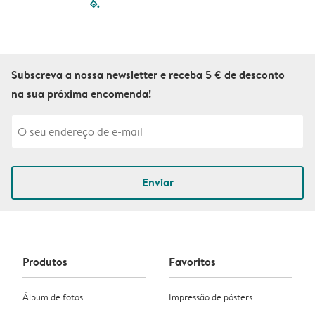
filled-pagination
outlined-paginatio
outlined-paginat
outlined-pagin
outlined-pag
outlined-p
Subscreva a nossa newsletter e receba 5 € de desconto
na sua próxima encomenda!
Enviar
Produtos
Favoritos
Álbum de fotos
Impressão de pósters