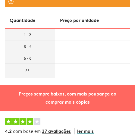
question_mark_circle
Quantidade
Preço por unidade
1 - 2
3 - 4
5 - 6
7+
Preços sempre baixos, com mais poupança ao
comprar mais cópias
4.2
37 avaliações
ler mais
com base em