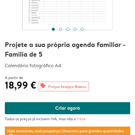
Projete a sua própria agenda familiar -
Família de 5
Calendário fotográfico A4
A partir de
18,99 €
offers
Preços Sempre Baixos
Criar agora
Todos os preços já incluem IVA, mas não o
frete
.
Mais memórias, mais poupança
| Desconto para grandes quantidades