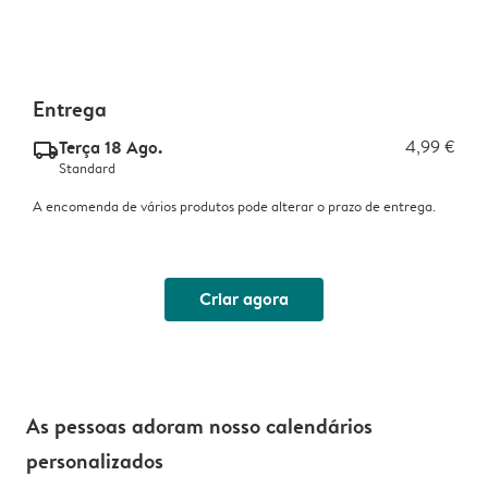
Entrega
Terça 18 Ago.
4,99 €
delivery_standard_v2
Standard
A encomenda de vários produtos pode alterar o prazo de entrega.
Criar agora
As pessoas adoram nosso calendários
personalizados