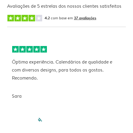
Avaliações de 5 estrelas dos nossos clientes satisfeitos
4.2
com base em
37 avaliações
Óptima experiência. Calendários de qualidade e
s
com diversos designs, para todos os gostos.
r
Recomendo.
Sara
filled-pagination
outlined-paginatio
outlined-paginat
outlined-pagin
outlined-pag
outlined-p