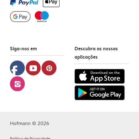
Siga-nos em
Descubra as nossas
aplicações
facebook
youtube
pinterest
instagram
Hofmann © 2026
Política de Privacidade