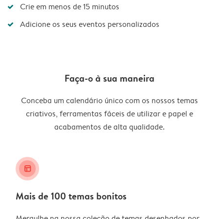
Crie em menos de 15 minutos
Adicione os seus eventos personalizados
Faça-o à sua maneira
Conceba um calendário único com os nossos temas
criativos, ferramentas fáceis de utilizar e papel e
acabamentos de alta qualidade.
layout_alt
Mais de 100 temas bonitos
Mergulhe na nossa coleção de temas desenhados por