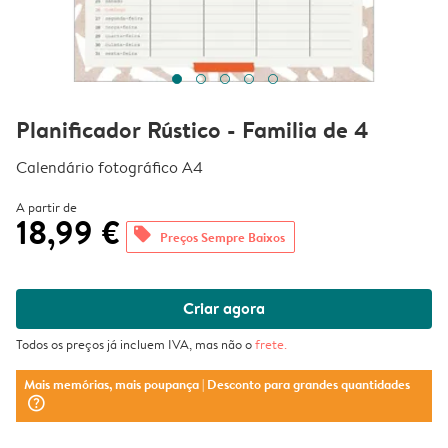
Planificador Rústico - Familia de 4
Calendário fotográfico A4
A partir de
18,99 €
offers
Preços Sempre Baixos
Criar agora
Todos os preços já incluem IVA, mas não o
frete
.
Mais memórias, mais poupança
| Desconto para grandes quantidades
question_mark_circle