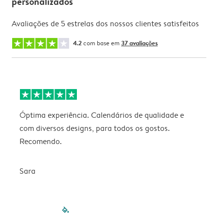
personalizados
Avaliações de 5 estrelas dos nossos clientes satisfeitos
4.2
com base em
37 avaliações
Óptima experiência. Calendários de qualidade e
s
com diversos designs, para todos os gostos.
r
Recomendo.
Sara
filled-pagination
outlined-paginatio
outlined-paginat
outlined-pagin
outlined-pag
outlined-p