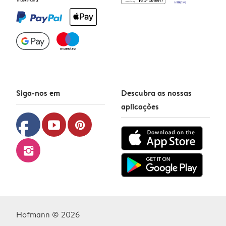
Siga-nos em
Descubra as nossas
aplicações
facebook
youtube
pinterest
instagram
Hofmann © 2026