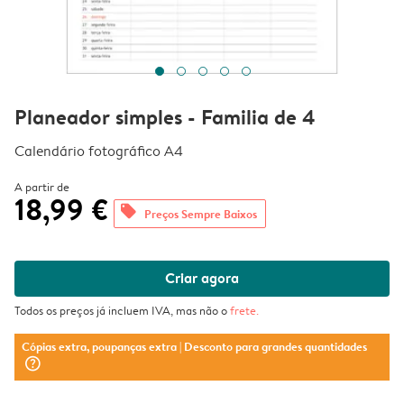
Planeador simples - Familia de 4
Calendário fotográfico A4
A partir de
18,99 €
offers
Preços Sempre Baixos
Criar agora
Todos os preços já incluem IVA, mas não o
frete
.
Cópias extra, poupanças extra
| Desconto para grandes quantidades
question_mark_circle