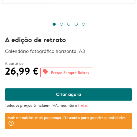
A edição de retrato
Calendário fotográfico horizontal A3
A partir de
26,99 €
offers
Preços Sempre Baixos
Criar agora
Todos os preços já incluem IVA, mas não o
frete
.
Mais memórias, mais poupança
| Desconto para grandes quantidades
question_mark_circle