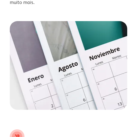
muito mais.
tools