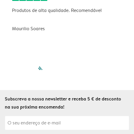
Produtos de alta qualidade. Recomendável
B
Maurilio Soares
V
filled-pagination
outlined-paginatio
outlined-paginat
outlined-pagin
outlined-pag
outlined-p
Subscreva a nossa newsletter e receba 5 € de desconto
na sua próxima encomenda!