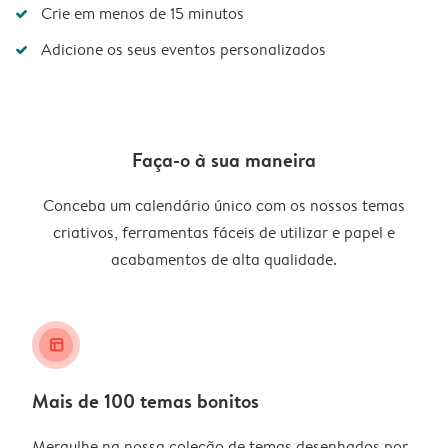
Crie em menos de 15 minutos
Adicione os seus eventos personalizados
Faça-o à sua maneira
Conceba um calendário único com os nossos temas
criativos, ferramentas fáceis de utilizar e papel e
acabamentos de alta qualidade.
layout_alt
Mais de 100 temas bonitos
Mergulhe na nossa coleção de temas desenhados por