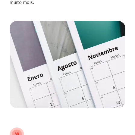
muito mais.
tools