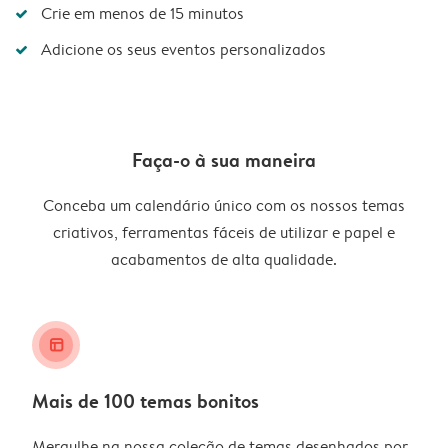
Crie em menos de 15 minutos
Adicione os seus eventos personalizados
Faça-o à sua maneira
Conceba um calendário único com os nossos temas
criativos, ferramentas fáceis de utilizar e papel e
acabamentos de alta qualidade.
layout_alt
Mais de 100 temas bonitos
Mergulhe na nossa coleção de temas desenhados por