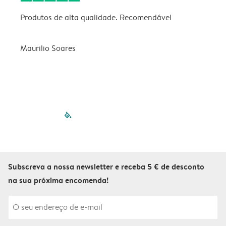
Produtos de alta qualidade. Recomendável
B
Maurilio Soares
V
filled-pagination
outlined-paginatio
outlined-paginat
outlined-pagin
outlined-pag
outlined-p
Subscreva a nossa newsletter e receba 5 € de desconto
na sua próxima encomenda!