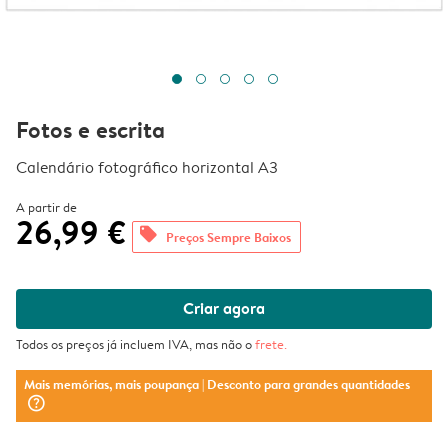
Fotos e escrita
Calendário fotográfico horizontal A3
A partir de
26,99 €
offers
Preços Sempre Baixos
Criar agora
Todos os preços já incluem IVA, mas não o
frete
.
Mais memórias, mais poupança
| Desconto para grandes quantidades
question_mark_circle