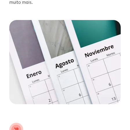
muito mais.
tools