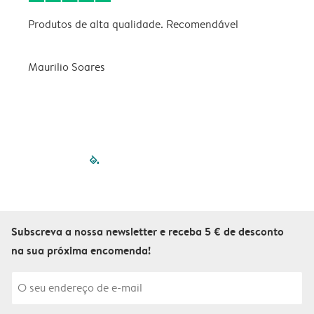
Produtos de alta qualidade. Recomendável
B
Maurilio Soares
V
filled-pagination
outlined-paginatio
outlined-paginat
outlined-pagin
outlined-pag
outlined-p
Subscreva a nossa newsletter e receba 5 € de desconto
na sua próxima encomenda!