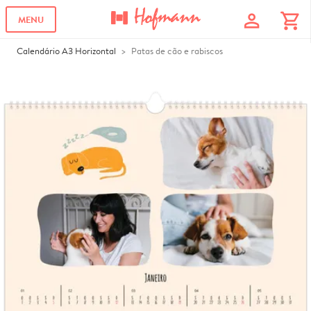
profile
shopping_cart
MENU
Calendário A3 Horizontal
Patas de cão e rabiscos