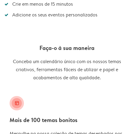
Crie em menos de 15 minutos
Adicione os seus eventos personalizados
Faça-o à sua maneira
Conceba um calendário único com os nossos temas
criativos, ferramentas fáceis de utilizar e papel e
acabamentos de alta qualidade.
layout_alt
Mais de 100 temas bonitos
Mergulhe na nossa coleção de temas desenhados por