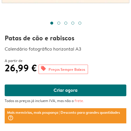
Patas de cão e rabiscos
Calendário fotográfico horizontal A3
A partir de
26,99 €
offers
Preços Sempre Baixos
Criar agora
Todos os preços já incluem IVA, mas não o
frete
.
Mais memórias, mais poupança
| Desconto para grandes quantidades
question_mark_circle