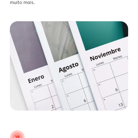
muito mais.
tools