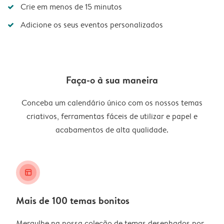
Crie em menos de 15 minutos
Adicione os seus eventos personalizados
Faça-o à sua maneira
Conceba um calendário único com os nossos temas
criativos, ferramentas fáceis de utilizar e papel e
acabamentos de alta qualidade.
layout_alt
Mais de 100 temas bonitos
Mergulhe na nossa coleção de temas desenhados por