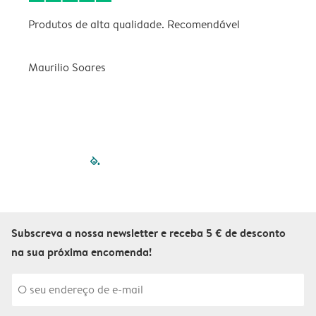
Produtos de alta qualidade. Recomendável
B
Maurilio Soares
V
filled-pagination
outlined-paginatio
outlined-paginat
outlined-pagin
outlined-pag
outlined-p
Subscreva a nossa newsletter e receba 5 € de desconto
na sua próxima encomenda!