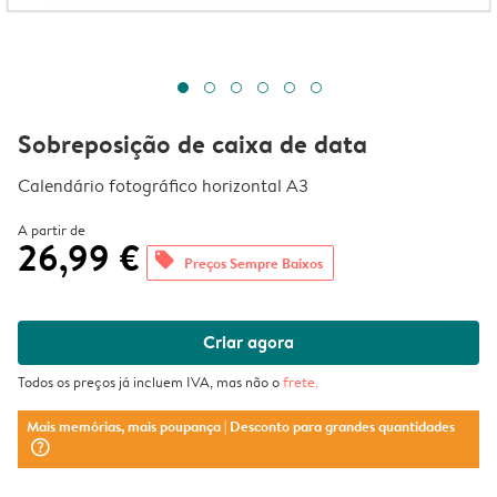
Sobreposição de caixa de data
Calendário fotográfico horizontal A3
A partir de
26,99 €
offers
Preços Sempre Baixos
Criar agora
Todos os preços já incluem IVA, mas não o
frete
.
Mais memórias, mais poupança
| Desconto para grandes quantidades
question_mark_circle