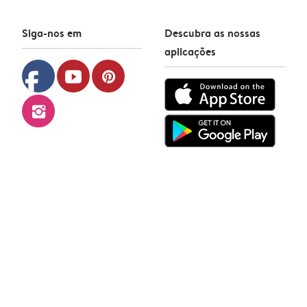
Siga-nos em
Descubra as nossas
aplicações
facebook
youtube
pinterest
instagram
Hofmann © 2026
Política de Privacidade
Política de Cookies
Termos & Condições
Contato