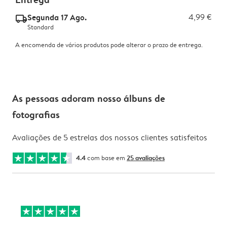
Segunda 17 Ago.
4,99 €
delivery_standard_v2
Standard
A encomenda de vários produtos pode alterar o prazo de entrega.
As pessoas adoram nosso álbuns de
fotografias
Avaliações de 5 estrelas dos nossos clientes satisfeitos
4.4
com base em
25 avaliações