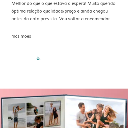
Melhor do que o que estava a espera! Muito querido,
P
óptima relação qualidade/preço e ainda chegou
antes da data prevista. Vou voltar a encomendar.
mcsimoes
filled-pagination
outlined-paginatio
outlined-paginat
outlined-pagin
outlined-pag
outlined-p