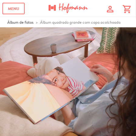
profile
shopping_cart
MENU
Álbum de fotos
Álbum quadrado grande com capa acolchoada