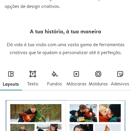
opções de design criativas.
A tua história, à tua maneira
Dá vida à tua visão com uma vasta gama de ferramentas
criativas que te ajudam a personalizar até à perfeição.
layout
text
fill
masks
frames
stickers
Layouts
Texto
Fundos
Máscaras
Molduras
Adesivos