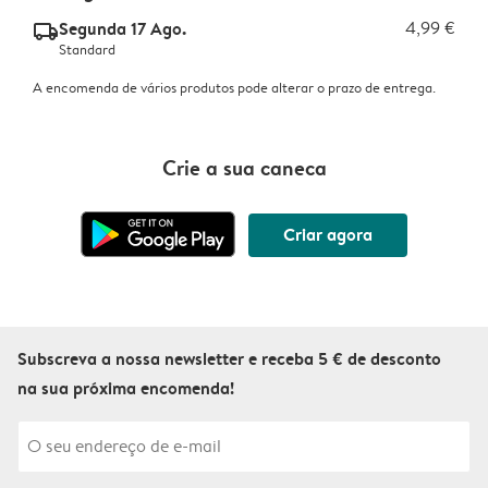
Segunda 17 Ago.
4,99 €
delivery_standard_v2
Standard
A encomenda de vários produtos pode alterar o prazo de entrega.
Crie a sua caneca
Criar agora
Subscreva a nossa newsletter e receba 5 € de desconto
na sua próxima encomenda!