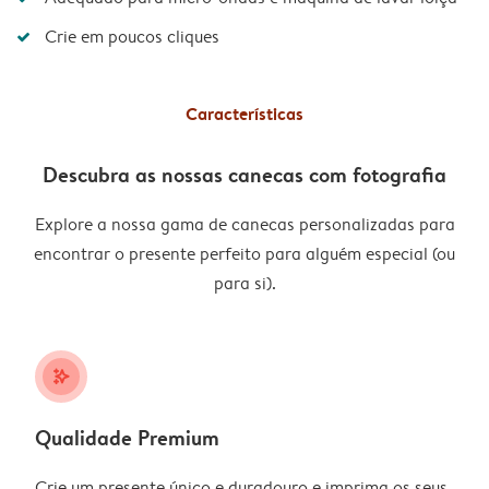
Crie em poucos cliques
Características
Descubra as nossas canecas com fotografia
Explore a nossa gama de canecas personalizadas para
encontrar o presente perfeito para alguém especial (ou
para si).
stars_plus
Qualidade Premium
Crie um presente único e duradouro e imprima os seus