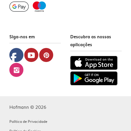
Siga-nos em
Descubra as nossas
aplicações
facebook
youtube
pinterest
instagram
Hofmann © 2026
Política de Privacidade
Política de Cookies