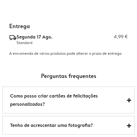
Entrega
Segunda 17 Ago.
4,99 €
delivery_standard_v2
Standard
A encomenda de vários produtos pode alterar o prazo de entrega.
Perguntas frequentes
Como posso criar cartões de felicitações
personalizados?
Utilize o nosso Estúdio de Criação para criar cartões
Tenho de acrescentar uma fotografia?
de felicitações personalizados online. Escolha um
esquema, altere o fundo e personalize-o com