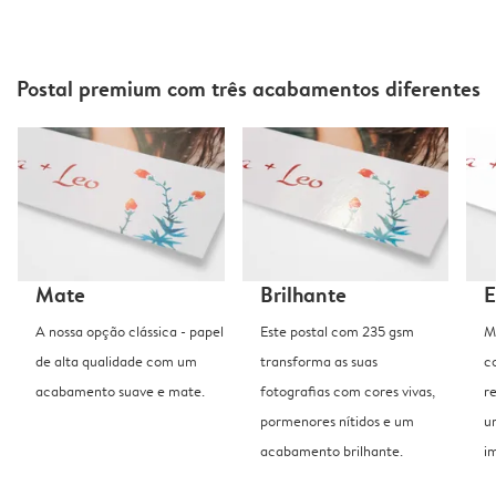
Postal premium com três acabamentos diferentes
Mate
Brilhante
E
A nossa opção clássica - papel
Este postal com 235 gsm
M
de alta qualidade com um
transforma as suas
c
acabamento suave e mate.
fotografias com cores vivas,
r
pormenores nítidos e um
u
acabamento brilhante.
i