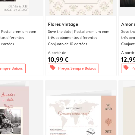
a
Flores vintage
Amor 
| Postal premium com
Save the date | Postal premium com
Save th
tos diferentes
três acabamentos diferentes
três ac
 cartões
Conjunto de 10 cartões
Conjunt
A partir de
A partir
10,99 €
12,9
offers
offers
empre Baixos
Preços Sempre Baixos
P