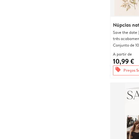
Núpcias nat
Save the date 
três acabamen
Conjunto de 10
A partir de
10,99 €
offers
Preços S