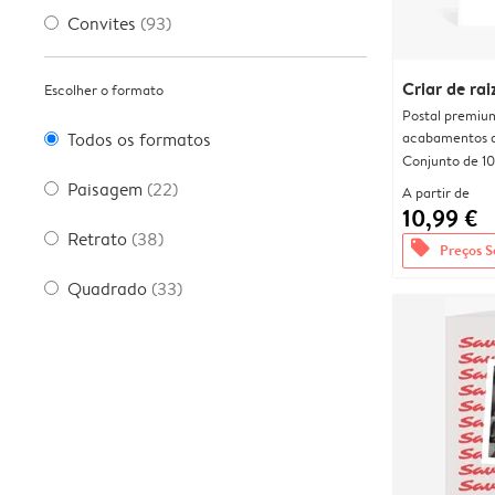
Convites
(93)
Criar de rai
Escolher o formato
Postal premiu
acabamentos d
Todos os formatos
Conjunto de 10
Paisagem
(22)
A partir de
10,99 €
Retrato
(38)
offers
Preços S
Quadrado
(33)