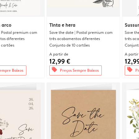
 arco
Tinta e hera
Sussur
| Postal premium com
Save the date | Postal premium com
Save th
tos diferentes
três acabamentos diferentes
três ac
 cartões
Conjunto de 10 cartões
Conjunt
A partir de
A partir
12,99 €
12,9
offers
offers
empre Baixos
Preços Sempre Baixos
P