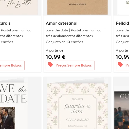
urais
Amor artesanal
Felici
| Postal premium com
Save the date | Postal premium com
Save th
tos diferentes
três acabamentos diferentes
três ac
 cartões
Conjunto de 10 cartões
Conjunt
A partir de
A partir
10,99 €
10,9
offers
offers
empre Baixos
Preços Sempre Baixos
P