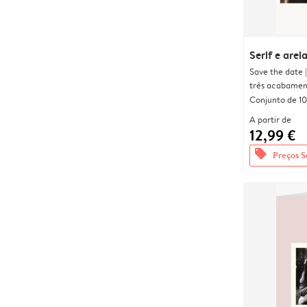
Serif e arei
Save the date 
três acabamen
Conjunto de 10
A partir de
12,99 €
offers
Preços S