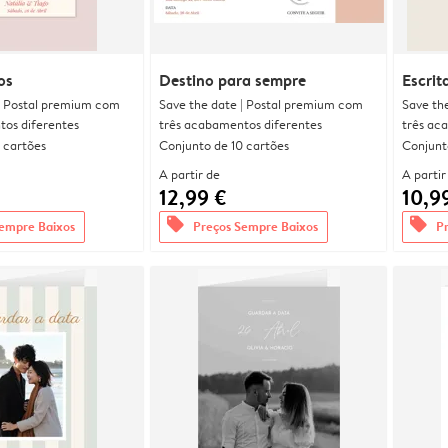
os
Destino para sempre
Escrit
| Postal premium com
Save the date | Postal premium com
Save th
tos diferentes
três acabamentos diferentes
três ac
 cartões
Conjunto de 10 cartões
Conjunt
A partir de
A partir
12,99 €
10,9
offers
offers
empre Baixos
Preços Sempre Baixos
P