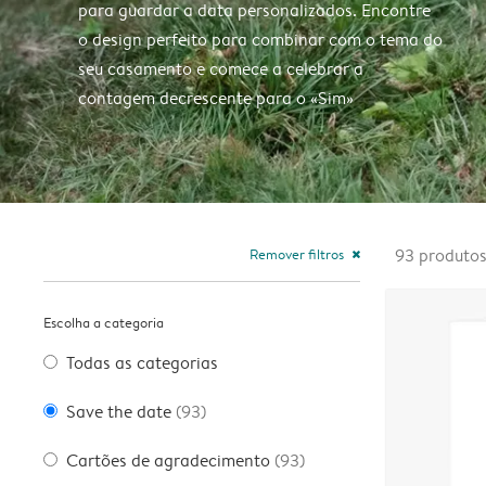
para guardar a data personalizados. Encontre
o design perfeito para combinar com o tema do
seu casamento e comece a celebrar a
contagem decrescente para o «Sim»
Remover filtros
93
produto
close
Escolha a categoria
Todas as categorias
Save the date
(93)
Cartões de agradecimento
(93)