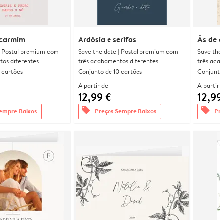
 carmim
Ardósia e serifas
Ás de
| Postal premium com
Save the date | Postal premium com
Save th
tos diferentes
três acabamentos diferentes
três ac
 cartões
Conjunto de 10 cartões
Conjunt
A partir de
A partir
12,99 €
12,9
offers
offers
empre Baixos
Preços Sempre Baixos
P