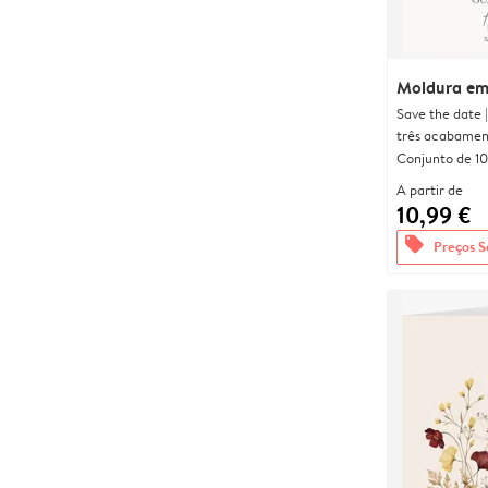
Moldura em
Save the date 
três acabamen
Conjunto de 10
A partir de
10,99 €
offers
Preços S