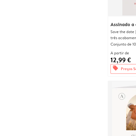
Assinado a
Save the date 
três acabamen
Conjunto de 10
A partir de
12,99 €
offers
Preços S