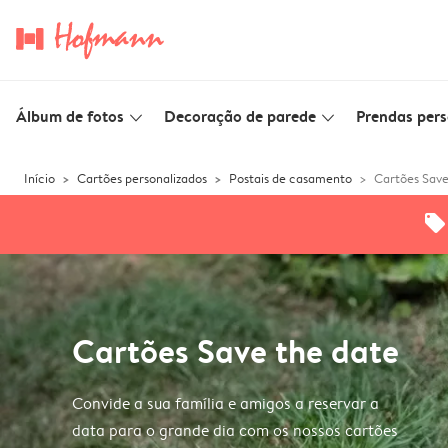
Álbum de fotos
Decoração de parede
Prendas pers
slim_arrow_down
slim_arrow_down
Início
Cartões personalizados
Postais de casamento
Cartões Save
offers
Cartões Save the date
Convide a sua família e amigos a reservar a
data para o grande dia com os nossos cartões