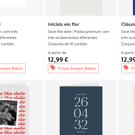
z
Iniciais em flor
Clássi
m com três
Save the date | Postal premium com
Save th
iferentes
três acabamentos diferentes
três ac
 cartões
Conjunto de 10 cartões
Conjunt
A partir de
A partir
12,99 €
12,9
offers
offers
empre Baixos
Preços Sempre Baixos
P