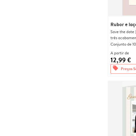
Rubor e laç
Save the date 
três acabamen
Conjunto de 10
A partir de
12,99 €
offers
Preços S