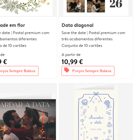
dade em flor
Data diagonal
e date | Postal premium com
Save the date | Postal premium com
abamentos diferentes
três acabamentos diferentes
o de 10 cartões
Conjunto de 10 cartões
 de
A partir de
9 €
10,99 €
offers
reços Sempre Baixos
Preços Sempre Baixos