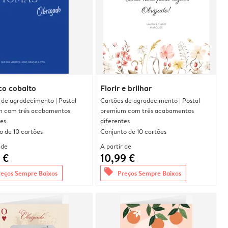
co cobalto
Florir e brilhar
 de agradecimento | Postal
Cartões de agradecimento | Postal
 com três acabamentos
premium com três acabamentos
tes
diferentes
o de 10 cartões
Conjunto de 10 cartões
 de
A partir de
 €
10,99 €
offers
reços Sempre Baixos
Preços Sempre Baixos