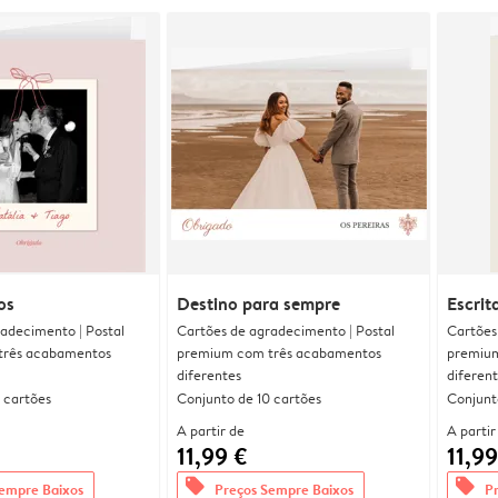
os
Destino para sempre
Escrit
adecimento | Postal
Cartões de agradecimento | Postal
Cartões
três acabamentos
premium com três acabamentos
premium
diferentes
diferen
 cartões
Conjunto de 10 cartões
Conjunt
A partir de
A partir
11,99 €
11,99
offers
offers
empre Baixos
Preços Sempre Baixos
P