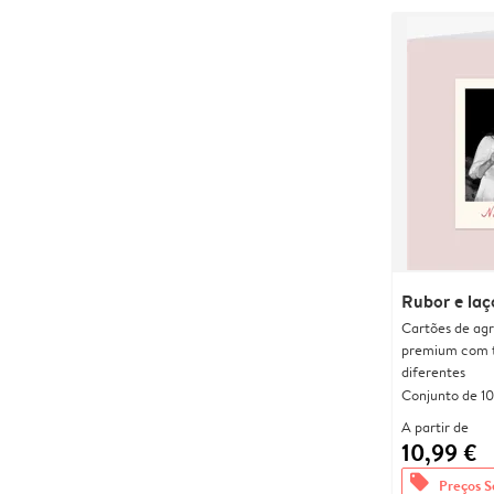
Rubor e laç
Cartões de agr
premium com 
diferentes
Conjunto de 10
A partir de
10,99 €
offers
Preços S