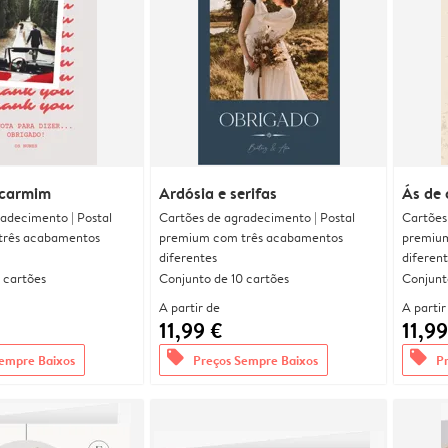
 carmim
Ardósia e serifas
Ás de
adecimento | Postal
Cartões de agradecimento | Postal
Cartões
três acabamentos
premium com três acabamentos
premium
diferentes
diferen
 cartões
Conjunto de 10 cartões
Conjunt
A partir de
A partir
11,99 €
11,99
offers
offers
empre Baixos
Preços Sempre Baixos
P