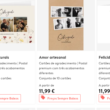
urais
Amor artesanal
Felici
adecimento | Postal
Cartões de agradecimento | Postal
Cartões
três acabamentos
premium com três acabamentos
premium
diferentes
diferen
 cartões
Conjunto de 10 cartões
Conjunt
A partir de
A partir
11,99 €
11,99
offers
offers
empre Baixos
Preços Sempre Baixos
P