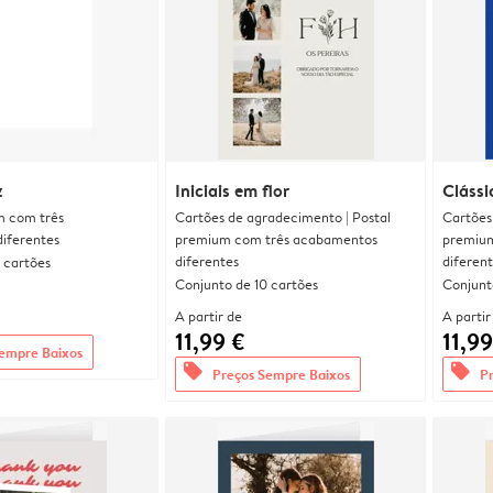
z
Iniciais em flor
Clássi
m com três
Cartões de agradecimento | Postal
Cartões
iferentes
premium com três acabamentos
premium
diferentes
diferen
 cartões
Conjunto de 10 cartões
Conjunt
A partir de
A partir
11,99 €
11,99
empre Baixos
offers
offers
Preços Sempre Baixos
P