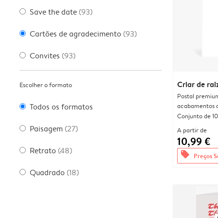
Save the date
(93)
Cartões de agradecimento
(93)
Convites
(93)
Criar de rai
Escolher o formato
Postal premiu
acabamentos d
Todos os formatos
Conjunto de 10
Paisagem
(27)
A partir de
10,99 €
Retrato
(48)
offers
Preços S
Quadrado
(18)