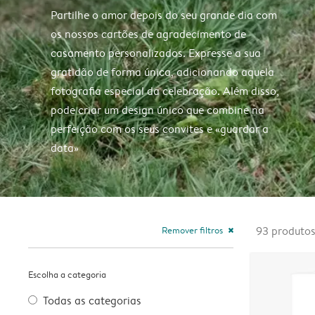
Partilhe o amor depois do seu grande dia com
os nossos cartões de agradecimento de
casamento personalizados. Expresse a sua
gratidão de forma única, adicionando aquela
fotografia especial da celebração. Além disso,
pode criar um design único que combine na
perfeição com os seus convites e «guardar a
data»
Remover filtros
93
produto
close
Escolha a categoria
Todas as categorias