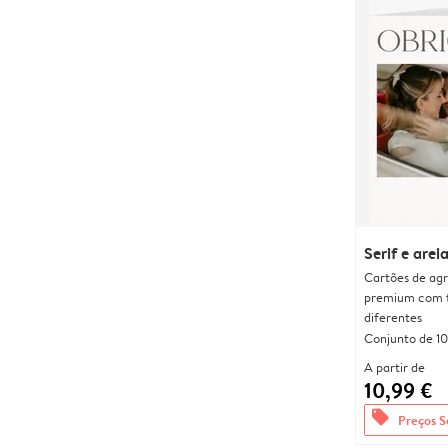
Serif e arei
Cartões de agr
premium com 
diferentes
Conjunto de 10
A partir de
10,99 €
offers
Preços S