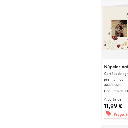
Núpcias nat
Cartões de agr
premium com 
diferentes
Conjunto de 10
A partir de
11,99 €
offers
Preços S