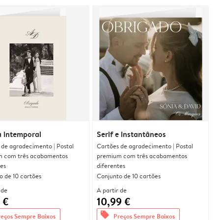
a intemporal
Serif e instantâneos
 de agradecimento | Postal
Cartões de agradecimento | Postal
 com três acabamentos
premium com três acabamentos
tes
diferentes
o de 10 cartões
Conjunto de 10 cartões
 de
A partir de
 €
10,99 €
offers
reços Sempre Baixos
Preços Sempre Baixos