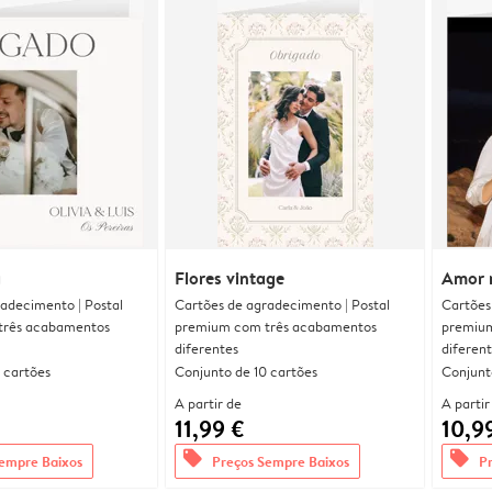
a
Flores vintage
Amor 
adecimento | Postal
Cartões de agradecimento | Postal
Cartões
três acabamentos
premium com três acabamentos
premium
diferentes
diferen
 cartões
Conjunto de 10 cartões
Conjunt
A partir de
A partir
11,99 €
10,9
offers
offers
empre Baixos
Preços Sempre Baixos
P