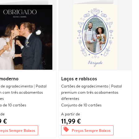
moderno
Laços e rabiscos
 de agradecimento | Postal
Cartões de agradecimento | Postal
 com três acabamentos
premium com três acabamentos
tes
diferentes
o de 10 cartões
Conjunto de 10 cartões
 de
A partir de
9 €
11,99 €
offers
reços Sempre Baixos
Preços Sempre Baixos