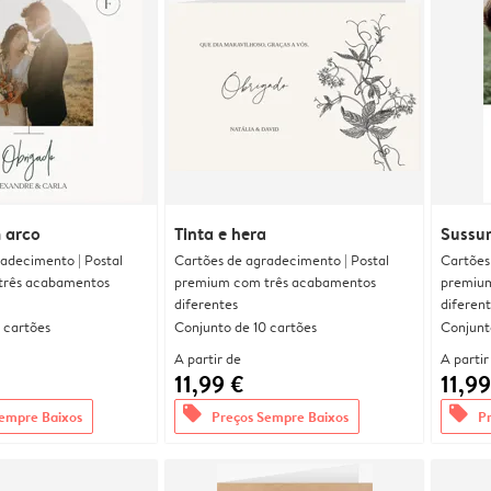
 arco
Tinta e hera
Sussur
adecimento | Postal
Cartões de agradecimento | Postal
Cartões
três acabamentos
premium com três acabamentos
premium
diferentes
diferen
 cartões
Conjunto de 10 cartões
Conjunt
A partir de
A partir
11,99 €
11,99
offers
offers
empre Baixos
Preços Sempre Baixos
P