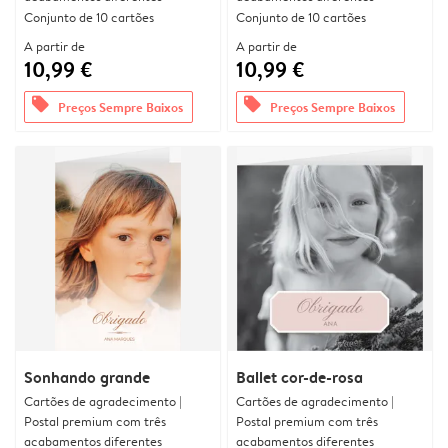
Conjunto de 10 cartões
Conjunto de 10 cartões
A partir de
A partir de
10,99 €
10,99 €
offers
offers
Preços Sempre Baixos
Preços Sempre Baixos
Sonhando grande
Ballet cor-de-rosa
Cartões de agradecimento |
Cartões de agradecimento |
Postal premium com três
Postal premium com três
acabamentos diferentes
acabamentos diferentes