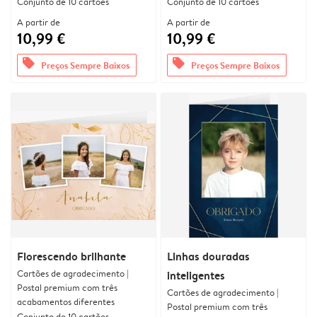
Conjunto de 10 cartões
Conjunto de 10 cartões
A partir de
A partir de
10,99 €
10,99 €
offers
offers
Preços Sempre Baixos
Preços Sempre Baixos
Florescendo brilhante
Linhas douradas
Cartões de agradecimento |
inteligentes
Postal premium com três
Cartões de agradecimento |
acabamentos diferentes
Postal premium com três
Conjunto de 10 cartões