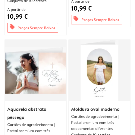
Conjunto de 10 cartões
A partir de
10,99 €
A partir de
10,99 €
offers
Preços Sempre Baixos
offers
Preços Sempre Baixos
Aquarela abstrata
Moldura oval moderna
Cartões de agradecimento |
pêssego
Postal premium com três
Cartões de agradecimento |
acabamentos diferentes
Postal premium com três
Conjunto de 10 cartões