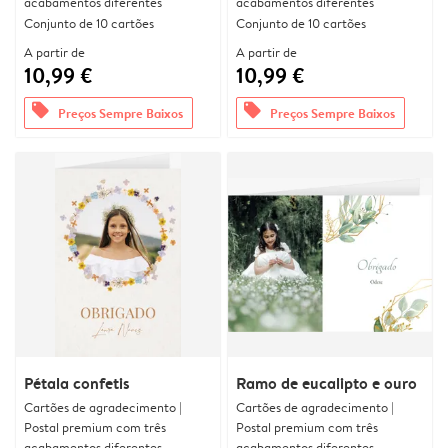
acabamentos diferentes
acabamentos diferentes
Conjunto de 10 cartões
Conjunto de 10 cartões
A partir de
A partir de
10,99 €
10,99 €
offers
offers
Preços Sempre Baixos
Preços Sempre Baixos
Pétala confetis
Ramo de eucalipto e ouro
Cartões de agradecimento |
Cartões de agradecimento |
Postal premium com três
Postal premium com três
acabamentos diferentes
acabamentos diferentes