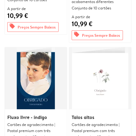
acabamentos diferentes
Conjunto de 10 cartões
A partir de
10,99 €
A partir de
10,99 €
offers
Preços Sempre Baixos
offers
Preços Sempre Baixos
Fluxo livre - índigo
Talos altos
Cartões de agradecimento |
Cartões de agradecimento |
Postal premium com três
Postal premium com três