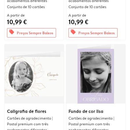
acabamentos diferentes
acabamentos diferentes
Conjunto de 10 cartões
Conjunto de 10 cartões
A partir de
A partir de
10,99 €
10,99 €
offers
offers
Preços Sempre Baixos
Preços Sempre Baixos
Caligrafia de flores
Fundo de cor lisa
Cartões de agradecimento |
Cartões de agradecimento |
Postal premium com três
Postal premium com três
acabamentos diferentes
acabamentos diferentes