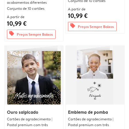
Conjunto de 10 cartões
acabamentos diferentes
Conjunto de 10 cartões
A partir de
10,99 €
A partir de
10,99 €
offers
Preços Sempre Baixos
offers
Preços Sempre Baixos
Ouro salpicado
Emblema de pomba
Cartões de agradecimento |
Cartões de agradecimento |
Postal premium com três
Postal premium com três