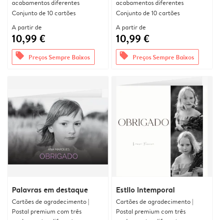
acabamentos diferentes
acabamentos diferentes
Conjunto de 10 cartões
Conjunto de 10 cartões
A partir de
A partir de
10,99 €
10,99 €
offers
offers
Preços Sempre Baixos
Preços Sempre Baixos
Palavras em destaque
Estilo intemporal
Cartões de agradecimento |
Cartões de agradecimento |
Postal premium com três
Postal premium com três