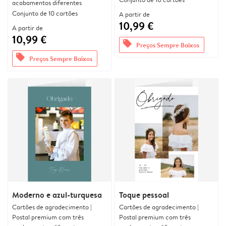
acabamentos diferentes
Conjunto de 10 cartões
A partir de
10,99 €
A partir de
10,99 €
offers
Preços Sempre Baixos
offers
Preços Sempre Baixos
Moderno e azul-turquesa
Toque pessoal
Cartões de agradecimento |
Cartões de agradecimento |
Postal premium com três
Postal premium com três