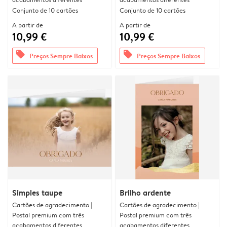
Conjunto de 10 cartões
Conjunto de 10 cartões
A partir de
A partir de
10,99 €
10,99 €
offers
offers
Preços Sempre Baixos
Preços Sempre Baixos
Simples taupe
Brilho ardente
Cartões de agradecimento |
Cartões de agradecimento |
Postal premium com três
Postal premium com três
acabamentos diferentes
acabamentos diferentes