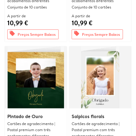
acabamentos diferentes
acabamentos diferentes
Conjunto de 10 cartões
Conjunto de 10 cartões
A partir de
A partir de
10,99 €
10,99 €
offers
offers
Preços Sempre Baixos
Preços Sempre Baixos
Pintado de Ouro
Salpicos florais
Cartões de agradecimento |
Cartões de agradecimento |
Postal premium com três
Postal premium com três
acabamentos diferentes
acabamentos diferentes