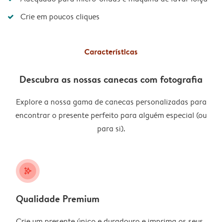
Crie em poucos cliques
Características
Descubra as nossas canecas com fotografia
Explore a nossa gama de canecas personalizadas para
encontrar o presente perfeito para alguém especial (ou
para si).
stars_plus
Qualidade Premium
Crie um presente único e duradouro e imprima os seus