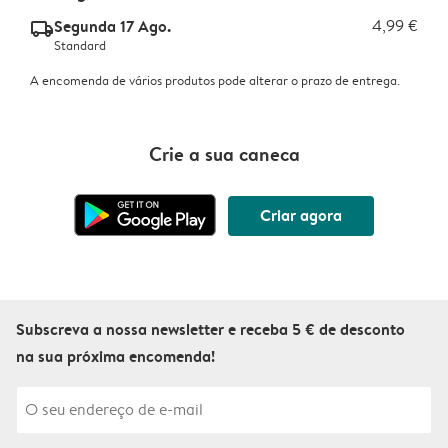
Segunda 17 Ago.
4,99 €
delivery_standard_v2
Standard
A encomenda de vários produtos pode alterar o prazo de entrega.
Crie a sua caneca
Criar agora
Subscreva a nossa newsletter e receba 5 € de desconto
na sua próxima encomenda!