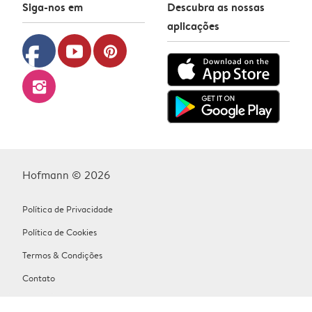
Siga-nos em
Descubra as nossas
aplicações
facebook
youtube
pinterest
instagram
Hofmann © 2026
Política de Privacidade
Política de Cookies
Termos & Condições
Contato