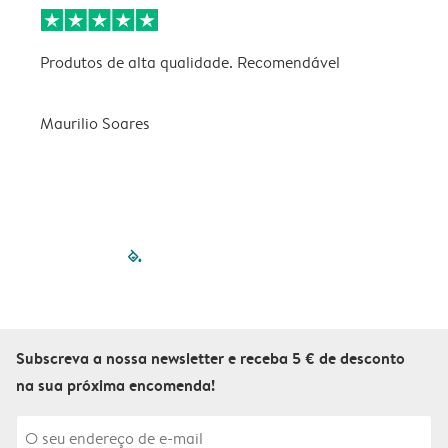
Produtos de alta qualidade. Recomendável
B
Maurilio Soares
V
filled-pagination
outlined-paginatio
outlined-paginat
outlined-pagin
outlined-pag
outlined-p
Subscreva a nossa newsletter e receba 5 € de desconto
na sua próxima encomenda!