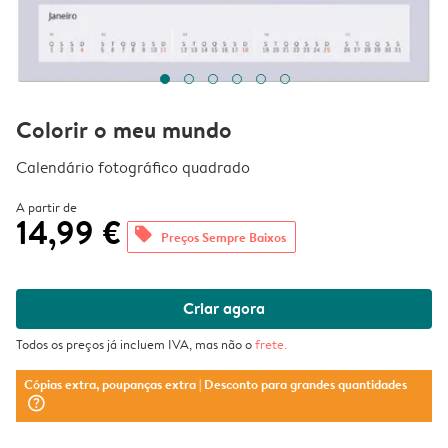
Colorir o meu mundo
Calendário fotográfico quadrado
A partir de
14,99 €
offers
Preços Sempre Baixos
Criar agora
Todos os preços já incluem IVA, mas não o
frete
.
Cópias extra, poupanças extra
| Desconto para grandes quantidades
question_mark_circle