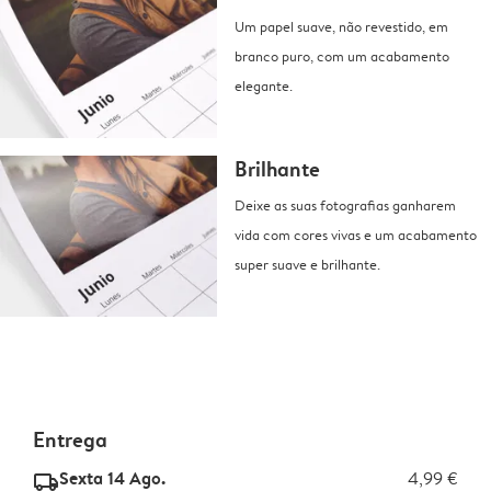
Um papel suave, não revestido, em
branco puro, com um acabamento
elegante.
Brilhante
Deixe as suas fotografias ganharem
vida com cores vivas e um acabamento
super suave e brilhante.
Entrega
Sexta 14 Ago.
4,99 €
delivery_standard_v2