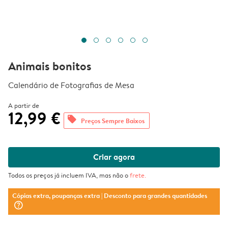
Animais bonitos
Calendário de Fotografias de Mesa
A partir de
12,99 €
offers
Preços Sempre Baixos
Criar agora
Todos os preços já incluem IVA, mas não o
frete
.
Cópias extra, poupanças extra
| Desconto para grandes quantidades
question_mark_circle