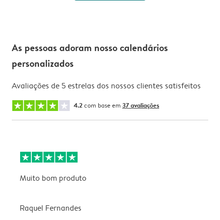
As pessoas adoram nosso calendários
personalizados
Avaliações de 5 estrelas dos nossos clientes satisfeitos
4.2
com base em
37 avaliações
Muito bom produto
E
a
f
Raquel Fernandes
v