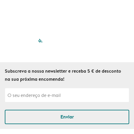
filled-pagination
outlined-paginatio
outlined-paginat
outlined-pagin
outlined-pag
outlined-p
Subscreva a nossa newsletter e receba 5 € de desconto
na sua próxima encomenda!
Enviar