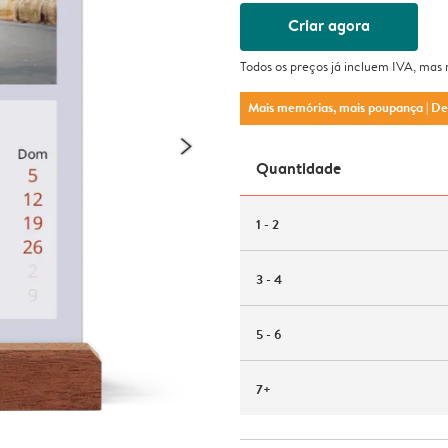
Criar agora
Todos os preços já incluem IVA, mas
Mais memórias, mais poupança
| D
Quantidade
1 - 2
3 - 4
5 - 6
7+