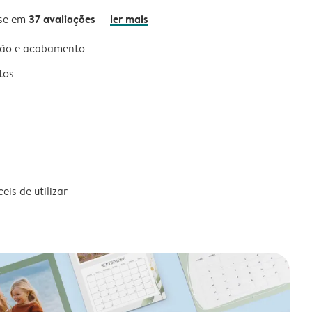
37 avaliações
ler mais
se em
são e acabamento
tos
is de utilizar