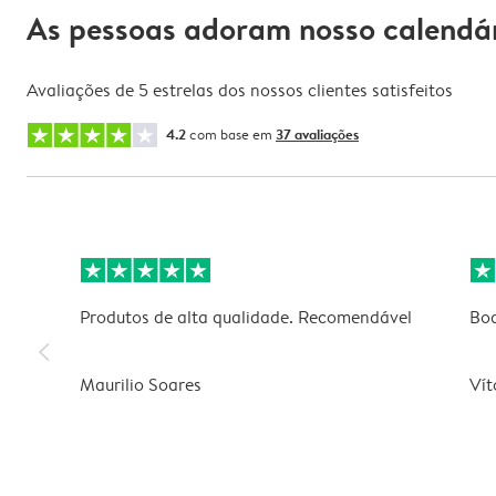
As pessoas adoram nosso calendár
Avaliações de 5 estrelas dos nossos clientes satisfeitos
4.2
com base em
37 avaliações
Produtos de alta qualidade. Recomendável
Boa
slim_arrow_left
Maurilio Soares
Vít