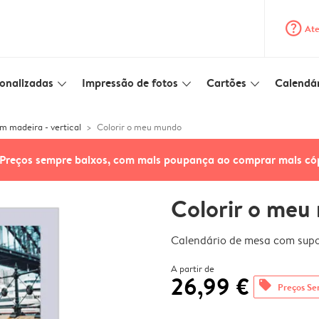
question_mark_circle
Ate
onalizadas
Impressão de fotos
Cartões
Calendár
slim_arrow_down
slim_arrow_down
slim_arrow_down
m madeira - vertical
Colorir o meu mundo
Preços sempre baixos, com mais poupança ao comprar mais có
Colorir o meu
Calendário de mesa com supor
A partir de
26,99 €
offers
Preços Se