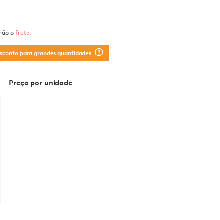
 não o
frete
.
question_mark_circle
esconto para grandes quantidades
Preço por unidade