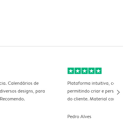
ia. Calendários de
Plataforma intuitiva, com mui
slim_arrow_right
diversos designs, para
permitindo criar e personaliza
. Recomendo.
do cliente. Material com boa q
Pedro Alves