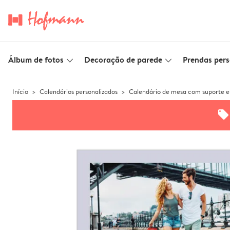
Álbum de fotos
Decoração de parede
Prendas pers
slim_arrow_down
slim_arrow_down
Início
Calendários personalizados
Calendário de mesa com suporte e
offers