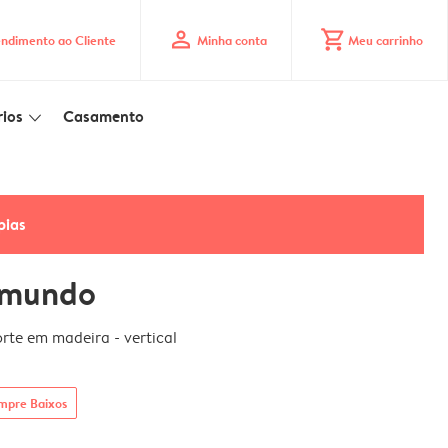
profile
shopping_cart
ndimento ao Cliente
Minha conta
Meu carrinho
ios
Casamento
slim_arrow_down
pias
 mundo
te em madeira - vertical
mpre Baixos