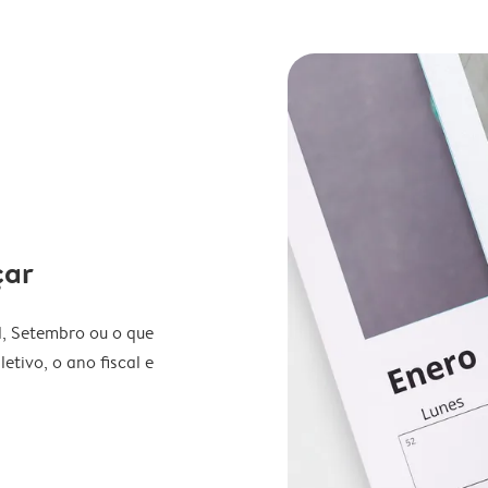
çar
l, Setembro ou o que
etivo, o ano fiscal e