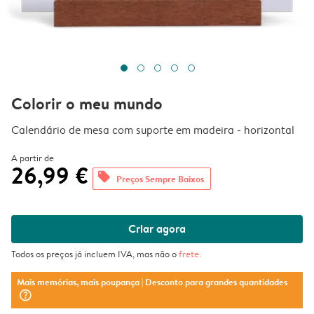
Colorir o meu mundo
Calendário de mesa com suporte em madeira - horizontal
A partir de
26,99 €
offers
Preços Sempre Baixos
Criar agora
Todos os preços já incluem IVA, mas não o
frete
.
Mais memórias, mais poupança
| Desconto para grandes quantidades
question_mark_circle