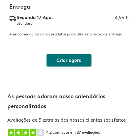
Entrega
Segunda 17 Ago.
4,99 €
delivery_standard_v2
Standard
A encomenda de vários produtos pode alterar o prazo de entrega.
Criar agora
As pessoas adoram nosso calendários
personalizados
Avaliações de 5 estrelas dos nossos clientes satisfeitos
4.2
com base em
37 avaliações