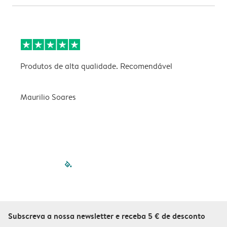
Produtos de alta qualidade. Recomendável
B
Maurilio Soares
V
filled-pagination
outlined-paginatio
outlined-paginat
outlined-pagin
outlined-pag
outlined-p
Subscreva a nossa newsletter e receba 5 € de desconto