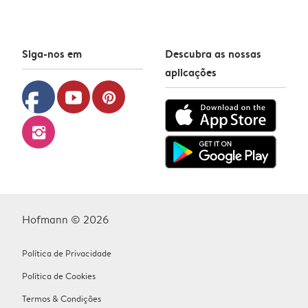
Siga-nos em
Descubra as nossas
aplicações
facebook
youtube
pinterest
instagram
Hofmann © 2026
Política de Privacidade
Política de Cookies
Termos & Condições