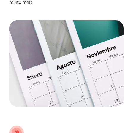
muito mais.
tools