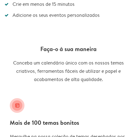
Crie em menos de 15 minutos
Adicione os seus eventos personalizados
Faça-o à sua maneira
Conceba um calendário único com os nossos temas
criativos, ferramentas fáceis de utilizar e papel e
acabamentos de alta qualidade.
layout_alt
Mais de 100 temas bonitos
Mergulhe na nossa coleção de temas desenhados por