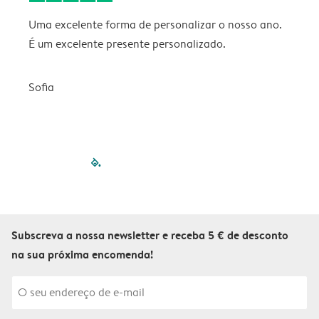
Uma excelente forma de personalizar o nosso ano.
B
É um excelente presente personalizado.
V
Sofia
filled-pagination
outlined-paginatio
outlined-paginat
outlined-pagin
outlined-pag
outlined-p
Subscreva a nossa newsletter e receba 5 € de desconto
na sua próxima encomenda!