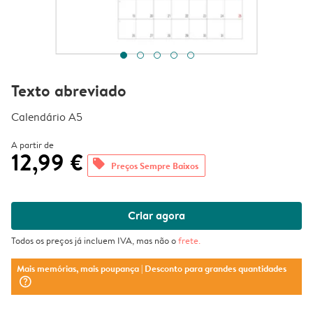
Texto abreviado
Calendário A5
A partir de
12,99 €
offers
Preços Sempre Baixos
Criar agora
Todos os preços já incluem IVA, mas não o
frete
.
Mais memórias, mais poupança
| Desconto para grandes quantidades
question_mark_circle