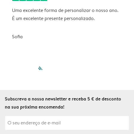
Uma excelente forma de personalizar o nosso ano.
B
É um excelente presente personalizado.
V
Sofia
filled-pagination
outlined-paginatio
outlined-paginat
outlined-pagin
outlined-pag
outlined-p
Subscreva a nossa newsletter e receba 5 € de desconto
na sua próxima encomenda!