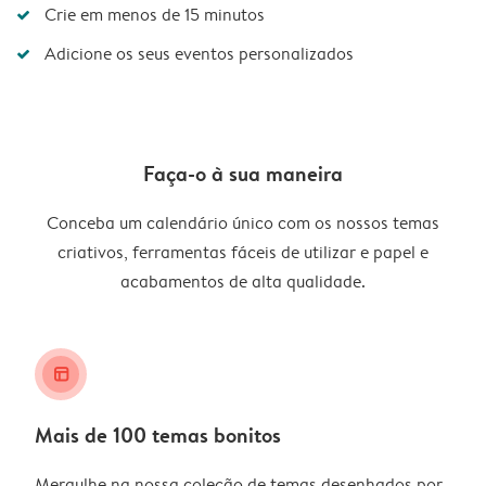
Crie em menos de 15 minutos
Adicione os seus eventos personalizados
Faça-o à sua maneira
Conceba um calendário único com os nossos temas
criativos, ferramentas fáceis de utilizar e papel e
acabamentos de alta qualidade.
layout_alt
Mais de 100 temas bonitos
Mergulhe na nossa coleção de temas desenhados por