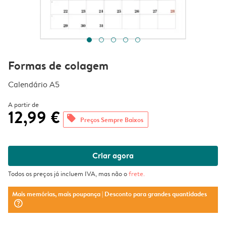
Formas de colagem
Calendário A5
A partir de
12,99 €
offers
Preços Sempre Baixos
Criar agora
Todos os preços já incluem IVA, mas não o
frete
.
Mais memórias, mais poupança
| Desconto para grandes quantidades
question_mark_circle