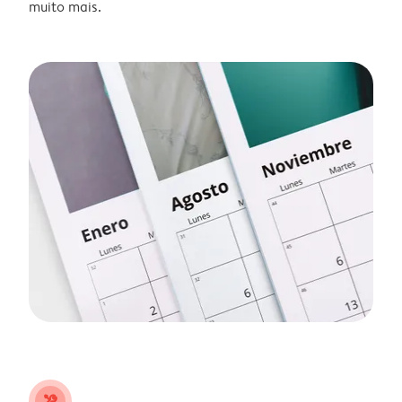
muito mais.
tools