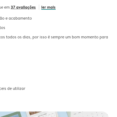
37 avaliações
ler mais
se em
são e acabamento
tos
xos todos os dias, por isso é sempre um bom momento para
is de utilizar