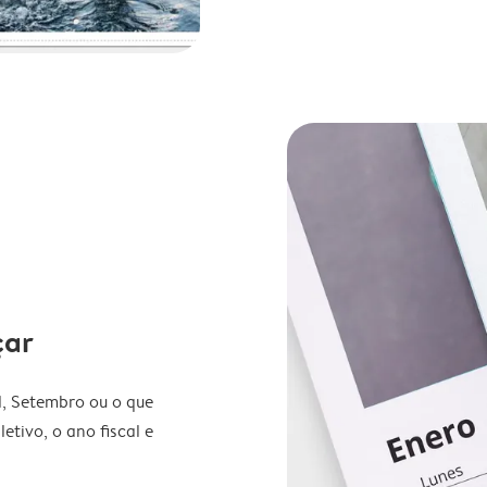
çar
l, Setembro ou o que
etivo, o ano fiscal e