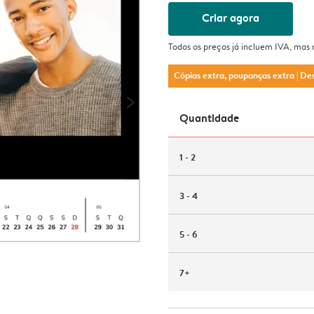
Criar agora
Todos os preços já incluem IVA, mas
Cópias extra, poupanças extra
| De
Quantidade
1 - 2
3 - 4
5 - 6
7+