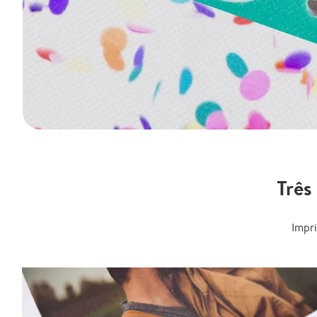
Três
Impr