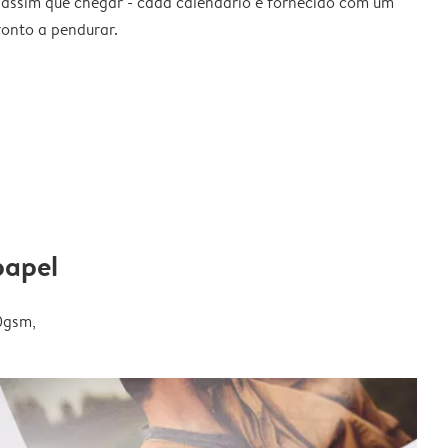
 assim que chegar - cada calendário é fornecido com um
ronto a pendurar.
papel
0gsm,