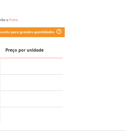
 não o
frete
.
question_mark_circle
sconto para grandes quantidades
Preço por unidade