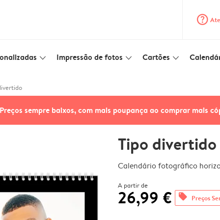
question_mark_circle
Ate
onalizadas
Impressão de fotos
Cartões
Calendár
slim_arrow_down
slim_arrow_down
slim_arrow_down
divertido
Preços sempre baixos, com mais poupança ao comprar mais có
Tipo divertido
Calendário fotográfico horiz
A partir de
26,99 €
offers
Preços Se