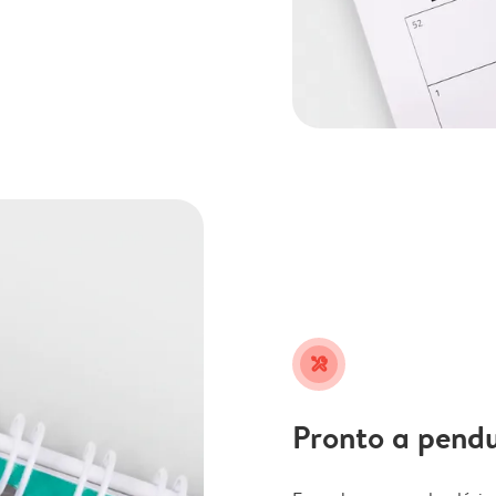
tools
Pronto a pend