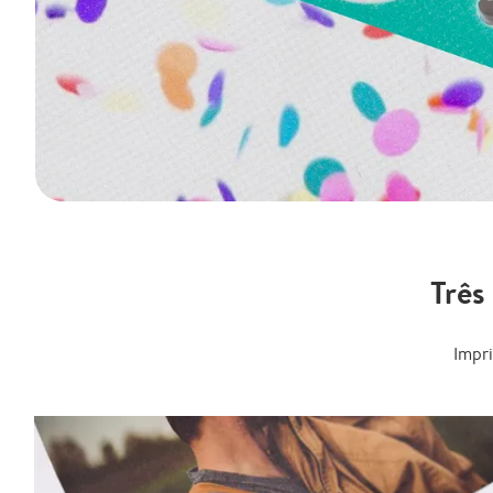
Três
Impr