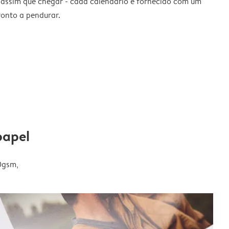
 assim que chegar - cada calendário é fornecido com um
ronto a pendurar.
papel
0gsm,