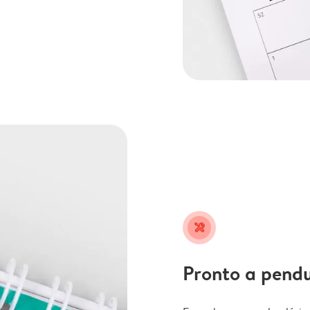
tools
Pronto a pend