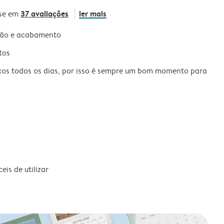
37 avaliações
ler mais
se em
são e acabamento
tos
xos todos os dias, por isso é sempre um bom momento para
is de utilizar