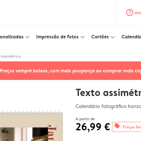
question_mark_circle
Ate
onalizadas
Impressão de fotos
Cartões
Calendár
slim_arrow_down
slim_arrow_down
slim_arrow_down
 assimétrico
Preços sempre baixos, com mais poupança ao comprar mais có
Texto assimét
Calendário fotográfico horiz
A partir de
26,99 €
offers
Preços Se