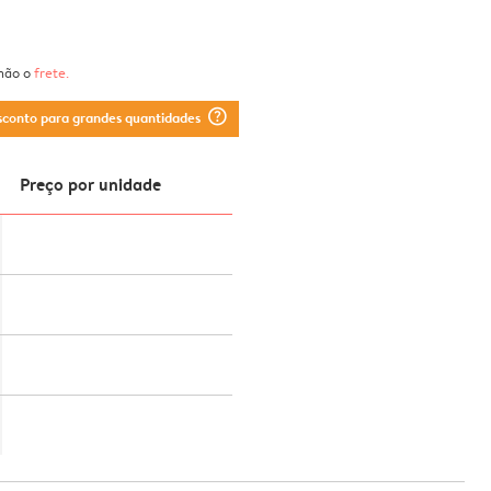
 não o
frete
.
question_mark_circle
sconto para grandes quantidades
Preço por unidade