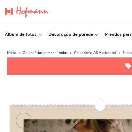
Álbum de fotos
Decoração de parede
Prendas pers
slim_arrow_down
slim_arrow_down
Início
Calendários personalizados
Calendário A3 Horizontal
Texto
offers