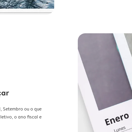
çar
l, Setembro ou o que
etivo, o ano fiscal e